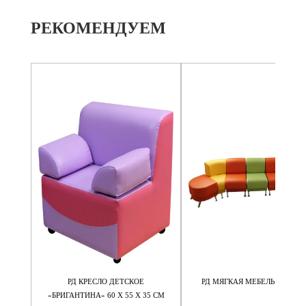
РЕКОМЕНДУЕМ
 60 Х
РД КРЕСЛО ДЕТСКОЕ
РД МЯГКАЯ МЕБЕЛЬ "РАДУГ
«БРИГАНТИНА» 60 Х 55 Х 35 СМ