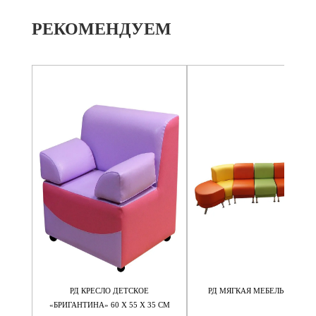
РЕКОМЕНДУЕМ
 60 Х
РД КРЕСЛО ДЕТСКОЕ
РД МЯГКАЯ МЕБЕЛЬ "РАДУГ
«БРИГАНТИНА» 60 Х 55 Х 35 СМ