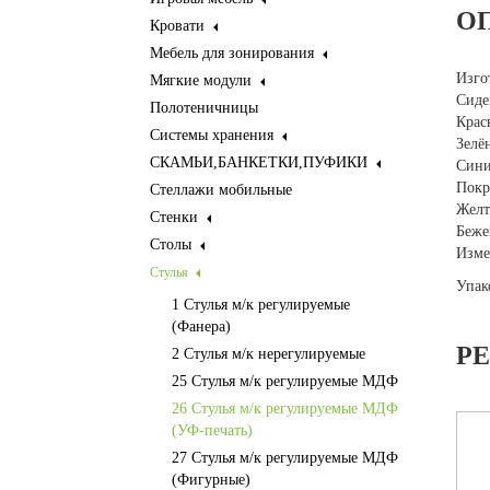
О
Кровати
Мебель для зонирования
Изго
Мягкие модули
Сиде
Полотеничницы
Крас
Системы хранения
Зелё
СКАМЬИ,БАНКЕТКИ,ПУФИКИ
Сини
Покр
Стеллажи мобильные
Желт
Стенки
Беже
Столы
Изме
Стулья
Упак
1 Стулья м/к регулируемые
(Фанера)
Р
2 Стулья м/к нерегулируемые
25 Стулья м/к регулируемые МДФ
26 Стулья м/к регулируемые МДФ
(УФ-печать)
27 Стулья м/к регулируемые МДФ
(Фигурные)