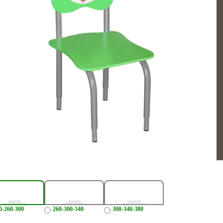
0-260-300
260-300-340
300-340-380