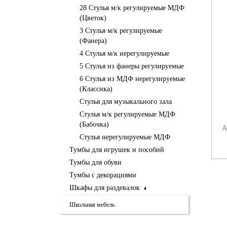
28 Стулья м/к регулируемые МДФ
(Цветок)
3 Стулья м/к регулируемые
(Фанера)
4 Стулья м/к нерегулируемые
5 Стулья из фанеры регулируемые
6 Стулья из МДФ нерегулируемые
(Классика)
РК2.112.018 СТУЛ
РК2.112.019 СТУЛ
ДЕТСКИЙ НА М/К
ДЕТСКИЙ НА М/К
Стулья для музыкального зала
РЕГУЛИРУЕМЫЙ
РЕГУЛИРУЕМЫЙ
Стулья м/к регулируемые МДФ
(ХОМЯК)
(ПИНГВИН)
(Бабочка)
7
Артикул:
РК2.112.018
Артикул:
РК2.112.019
А
Стулья нерегулируемые МДФ
шт.
шт.
руб
руб
Тумбы для игрушек и пособий
Тумбы для обуви
Тумбы с декорациями
Шкафы для раздевалок
Школьная мебель