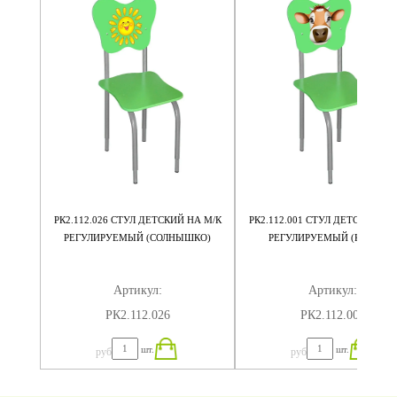
А М/К
РК2.112.026 СТУЛ ДЕТСКИЙ НА М/К
РК2.112.001 СТУЛ ДЕТСКИЙ НА
Н)
РЕГУЛИРУЕМЫЙ (СОЛНЫШКО)
РЕГУЛИРУЕМЫЙ (КОРОВА)
Артикул:
Артикул:
РК2.112.026
РК2.112.001
шт.
шт.
руб
руб