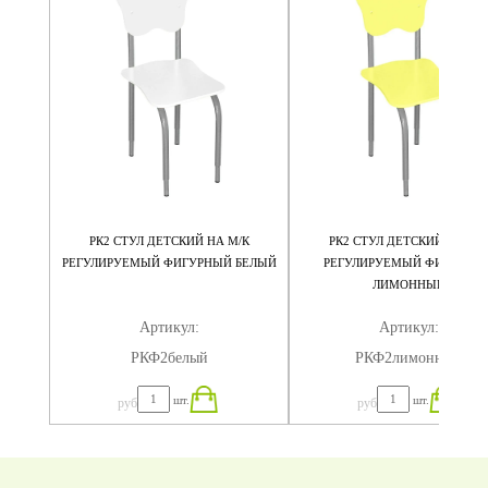
/К
РК2 СТУЛ ДЕТСКИЙ НА М/К
РК2 СТУЛ ДЕТСКИЙ НА М/
ЫЙ
РЕГУЛИРУЕМЫЙ ФИГУРНЫЙ БЕЛЫЙ
РЕГУЛИРУЕМЫЙ ФИГУРНЫ
ЛИМОННЫЙ
Артикул:
Артикул:
РКФ2белый
РКФ2лимонный
шт.
шт.
руб
руб