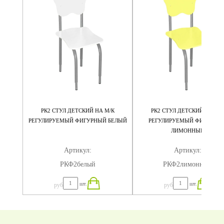
/К
РК2 СТУЛ ДЕТСКИЙ НА М/К
РК2 СТУЛ ДЕТСКИЙ НА М/
ЫЙ
РЕГУЛИРУЕМЫЙ ФИГУРНЫЙ БЕЛЫЙ
РЕГУЛИРУЕМЫЙ ФИГУРНЫ
ЛИМОННЫЙ
Артикул:
Артикул:
РКФ2белый
РКФ2лимонный
шт.
шт.
руб
руб