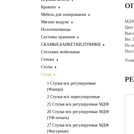
О
Кровати
Мебель для зонирования
МДФ 
Мягкие модули
Цвет
Полотеничницы
Высо
Системы хранения
Вес:
СКАМЬИ,БАНКЕТКИ,ПУФИКИ
На н
Пост
Стеллажи мобильные
Стенки
Упак
Столы
Стулья
Р
1 Стулья м/к регулируемые
(Фанера)
2 Стулья м/к нерегулируемые
25 Стулья м/к регулируемые МДФ
26 Стулья м/к регулируемые МДФ
(УФ-печать)
27 Стулья м/к регулируемые МДФ
(Фигурные)