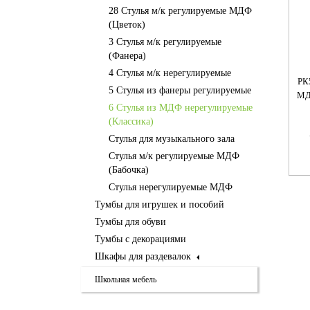
28 Стулья м/к регулируемые МДФ
(Цветок)
3 Стулья м/к регулируемые
(Фанера)
4 Стулья м/к нерегулируемые
КИЙ
РК54.007 СТУЛ ДЕТСКИЙ
РК54.006 СТУЛ ДЕТСКИЙ
РК
5 Стулья из фанеры регулируемые
МЫЙ
МДФ НЕРЕГУЛИРУЕМЫЙ
МДФ НЕРЕГУЛИРУЕМЫЙ
МД
6 Стулья из МДФ нерегулируемые
(ЖИРАФ)
(МЫШКА)
(Классика)
Артикул:
РК54.007
Артикул:
РК54.006
Стулья для музыкального зала
Стулья м/к регулируемые МДФ
шт.
шт.
руб
руб
(Бабочка)
Стулья нерегулируемые МДФ
Тумбы для игрушек и пособий
Тумбы для обуви
Тумбы с декорациями
Шкафы для раздевалок
Школьная мебель