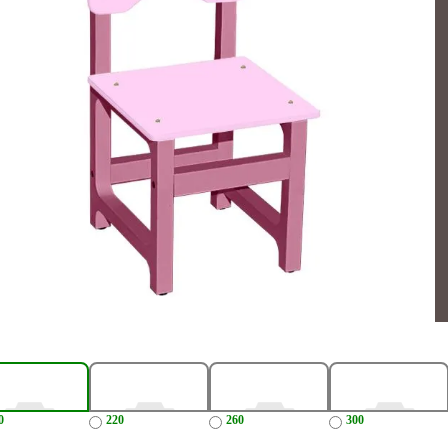
0
220
260
300