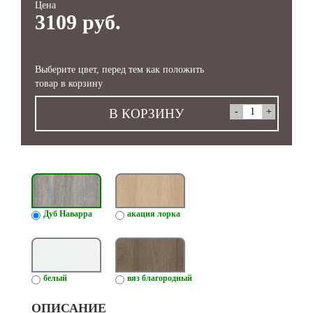
Цена
3109 руб.
Выберите цвет, перед тем как положить
товар в корзину
В КОРЗИНУ
Дуб Наварра
акация лорка
белый
вяз благородный
ОПИСАНИЕ