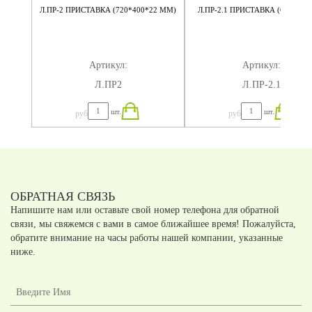
КАЯ
Л.ПР-2 ПРИСТАВКА (720*400*22 ММ)
Л.ПР-2.1 ПРИСТАВКА (600*400
Артикул:
Артикул:
Л.ПР2
Л.ПР-2.1
шт.
шт.
руб
руб
ОБРАТНАЯ СВЯЗЬ
Напишите нам или оставьте свой номер телефона для обратной
связи, мы свяжемся с вами в самое ближайшее время! Пожалуйста,
обратите внимание на часы работы нашей компании, указанные
ниже.