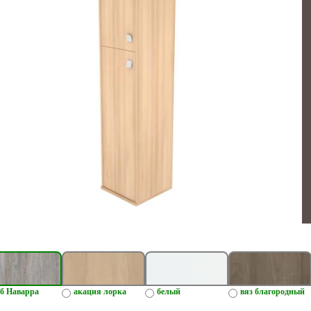
б Наварра
акация лорка
белый
вяз благородный