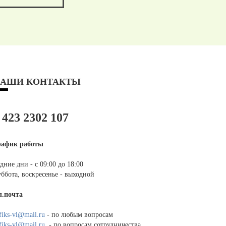
АШИ КОНТАКТЫ
 423 2302 107
рафик работы
дние дни - с 09:00 до 18:00
ббота, воскресенье - выходной
л.почта
fiks-vl@mail.ru
- по любым вопросам
fiks-vl@mail.ru
- по вопросам сотрудничества