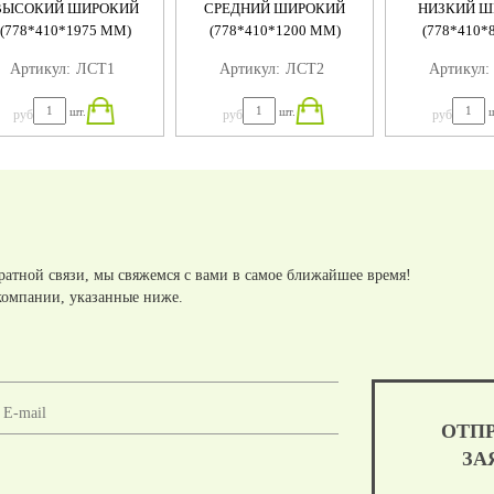
ВЫСОКИЙ ШИРОКИЙ
СРЕДНИЙ ШИРОКИЙ
НИЗКИЙ Ш
(778*410*1975 ММ)
(778*410*1200 ММ)
(778*410*
Артикул:
ЛСT1
Артикул:
ЛСT2
Артикул:
шт.
шт.
ш
руб
руб
руб
ратной связи, мы свяжемся с вами в самое ближайшее время!
компании, указанные ниже.
ОТП
ЗА