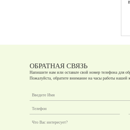
 2
ВЫСОКИЙ
СРЕДНИЙ (НАПОЛНЕНИЕ
СП
НАПОЛНЕНИЕ-ПОЛКИ
ПОЛКИ 1200*410*1210
(1200*410*1975)
ММ)
Артикул:
ЛШК1
Артикул:
ЛШК2
шт.
шт.
руб
руб
ОБРАТНАЯ СВЯЗЬ
Напишите нам или оставьте свой номер телефона для об
Пожалуйста, обратите внимание на часы работы нашей 