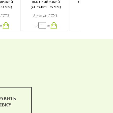
ИРОКИЙ
ВЫСОКИЙ УЗКИЙ
СРЕДНИЙ УЗКИЙ (
823 ММ)
(411*410*1975 ММ)
411Х410Х1200)
ЛСT3
Артикул:
ЛСУ1
Артикул:
ЛСУ2
т.
шт.
шт.
руб
руб
РАВИТЬ
ЯВКУ