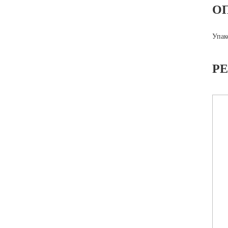
О
Упак
Р
Л.ШК-1 ШКАФ-КУПЕ
Л.ШК-2 ШКАФ-КУПЕ