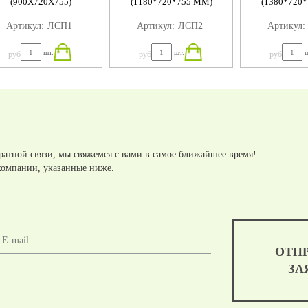
(900Х720Х755)
(1180*720*755 ММ)
(1380*720
Артикул:
ЛСП1
Артикул:
ЛСП2
Артикул:
шт.
шт.
ш
руб
руб
руб
ратной связи, мы свяжемся с вами в самое ближайшее время!
компании, указанные ниже.
ОТП
ЗА