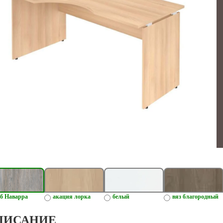
б Наварра
акация лорка
белый
вяз благородный
ПИСАНИЕ