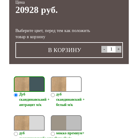
Цена
20928 руб.
Выберите цвет, перед тем как положить
товар в корзину
В КОРЗИНУ
Дуб
дуб
скандинавскаий +
скандинавский +
антрацит м/к
белый м/к
дуб
мокко премиум+