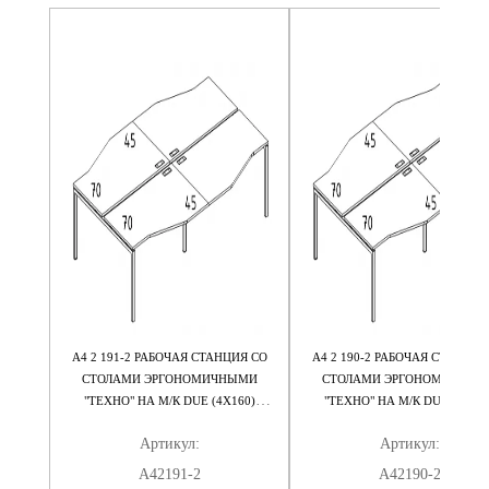
 НА М/
А4 2 191-2 РАБОЧАЯ СТАНЦИЯ СО
А4 2 190-2 РАБОЧАЯ СТАНЦИЯ
75
СТОЛАМИ ЭРГОНОМИЧНЫМИ
СТОЛАМИ ЭРГОНОМИЧНЫМ
"ТЕХНО" НА М/К DUE (4Х160)
"ТЕХНО" НА М/К DUE (4Х140
320X184X75
280X184X75
Артикул:
Артикул:
А42191-2
А42190-2