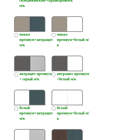
скандинавский+серый
серыйм/к
м/к
мокко
мокко
премиум+антрацит
премиум+белый м/
м/к
к
антрацит премиум
антрацит премиум
+ серый м/к
+белый м/к
белый
белый
премиум+антрацит
премиум+белый м/
м/к
к