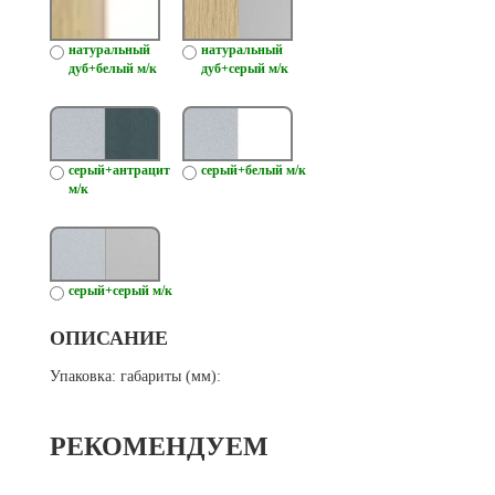
натуральный
натуральный
дуб+белый м/к
дуб+серый м/к
серый+антрацит
серый+белый м/к
м/к
серый+серый м/к
ОПИСАНИЕ
Упаковка: габариты (мм):
РЕКОМЕНДУЕМ