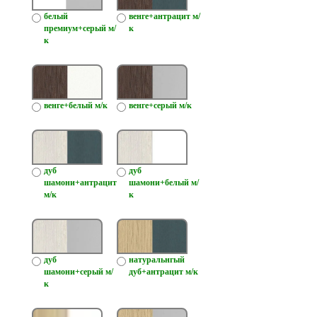
белый
венге+антрацит м/
премиум+серый м/
к
к
венге+белый м/к
венге+серый м/к
дуб
дуб
шамони+антрацит
шамони+белый м/
м/к
к
дуб
натуральнгый
шамони+серый м/
дуб+антрацит м/к
к