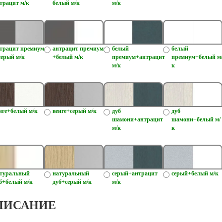
трацит м/к
белый м/к
м/к
трацит премиум
антрацит премиум
белый
белый
серый м/к
+белый м/к
премиум+антрацит
премиум+белый м
м/к
к
нге+белый м/к
венге+серый м/к
дуб
дуб
шамони+антрацит
шамони+белый м/
м/к
к
туральный
натуральный
серый+антрацит
серый+белый м/к
б+белый м/к
дуб+серый м/к
м/к
ПИСАНИЕ