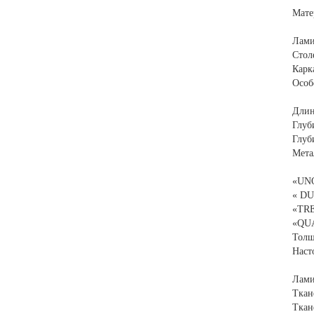
Мате
Лами
Стол
Карк
Особ
Длин
Глуб
Глуб
Мета
«UNO
« DU
«TRE
«QUA
Толщ
Наст
Лами
Ткан
Ткан