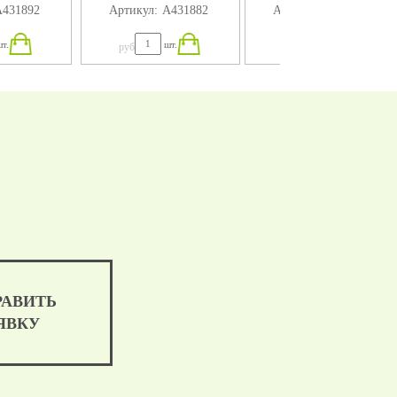
431892
Артикул:
А431882
Артикул:
А431872
4X75
280X184X75
т.
шт.
шт.
руб
руб
РАВИТЬ
ЯВКУ