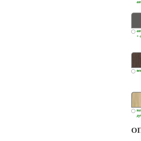
ан
ан
+ 
ве
на
ду
О