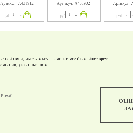
Артикул:
А431912
Артикул:
А431902
Артикул:
А
320X184X75
280X184X75
240X18
шт.
шт.
ш
руб
руб
руб
ратной связи, мы свяжемся с вами в самое ближайшее время!
компании, указанные ниже.
ОТП
ЗА