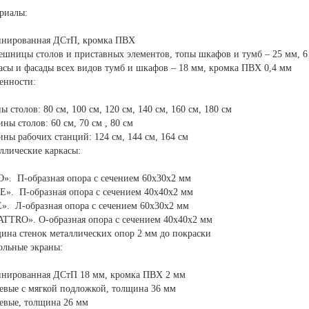
риалы:
нированная ДСтП, кромка ПВХ
ешницы столов и приставных элементов, топы шкафов и тумб – 25 мм, 6
асы и фасады всех видов тумб и шкафов – 18 мм, кромка ПВХ 0,4 мм
енности:
ы столов: 80 см, 100 см, 120 см, 140 см, 160 см, 180 см
ины столов: 60 см, 70 см , 80 см
ины рабочих станций: 124 см, 144 см, 164 см
ллические каркасы:
». П-образная опора с сечением 60х30х2 мм
E». П-образная опора с сечением 40х40х2 мм
». Л-образная опора с сечением 60х30х2 мм
TTRO». О-образная опора с сечением 40х40х2 мм
ина стенок металлических опор 2 мм до покраски
ольные экраны:
нированная ДСтП 18 мм, кромка ПВХ 2 мм
евые с мягкой подложкой, толщина 36 мм
евые, толщина 26 мм