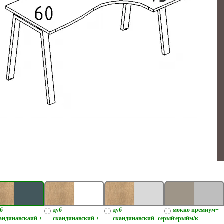
б
дуб
дуб
мокко премиум+
андинавскаий +
скандинавский +
скандинавский+серый
серыйм/к