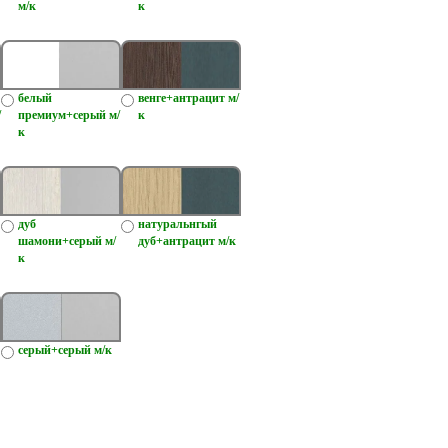
м/к
к
белый
венге+антрацит м/
/
премиум+серый м/
к
к
дуб
натуральнгый
шамони+серый м/
дуб+антрацит м/к
к
серый+серый м/к