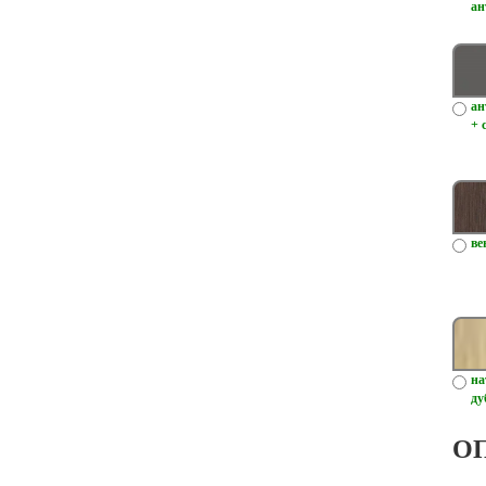
ан
ан
+ 
ве
на
ду
О