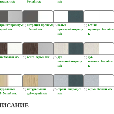
трацит м/к
белый м/к
м/к
трацит премиум
антрацит премиум
белый
белый
серый м/к
+белый м/к
премиум+антрацит
премиум+белый м
м/к
к
нге+белый м/к
венге+серый м/к
дуб
дуб
шамони+антрацит
шамони+белый м/
м/к
к
туральный
натуральный
серый+антрацит
серый+белый м/к
б+белый м/к
дуб+серый м/к
м/к
ПИСАНИЕ