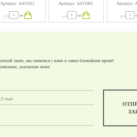
Артикул:
А431912
Артикул:
А431902
Артикул:
А
320X184X75
280X184X75
240X18
шт.
шт.
ш
руб
руб
руб
ратной связи, мы свяжемся с вами в самое ближайшее время!
компании, указанные ниже.
ОТП
ЗА