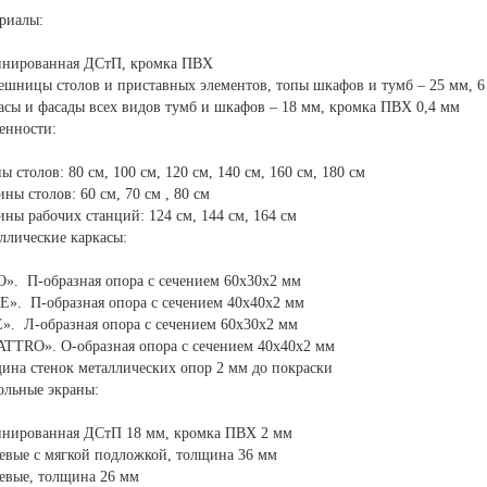
риалы:
нированная ДСтП, кромка ПВХ
ешницы столов и приставных элементов, топы шкафов и тумб – 25 мм, 6
асы и фасады всех видов тумб и шкафов – 18 мм, кромка ПВХ 0,4 мм
енности:
ы столов: 80 см, 100 см, 120 см, 140 см, 160 см, 180 см
ины столов: 60 см, 70 см , 80 см
ины рабочих станций: 124 см, 144 см, 164 см
ллические каркасы:
». П-образная опора с сечением 60х30х2 мм
E». П-образная опора с сечением 40х40х2 мм
». Л-образная опора с сечением 60х30х2 мм
TTRO». О-образная опора с сечением 40х40х2 мм
ина стенок металлических опор 2 мм до покраски
ольные экраны:
нированная ДСтП 18 мм, кромка ПВХ 2 мм
евые с мягкой подложкой, толщина 36 мм
евые, толщина 26 мм