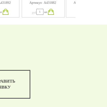
431892
Артикул:
А431882
Артикул:
А431872
4X75
280X184X75
т.
шт.
шт.
руб
руб
РАВИТЬ
ЯВКУ