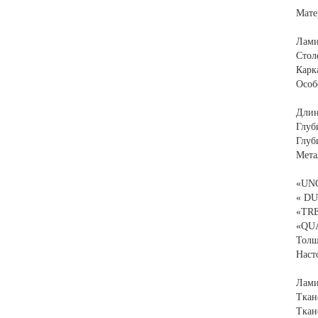
Мате
Лами
Стол
Карк
Особ
Длин
Глуб
Глуб
Мета
«UNO
« DU
«TRE
«QUA
Толщ
Наст
Лами
Ткан
Ткан