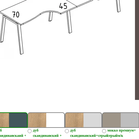
б
дуб
дуб
мокко премиум+
андинавскаий +
скандинавский +
скандинавский+серый
серыйм/к