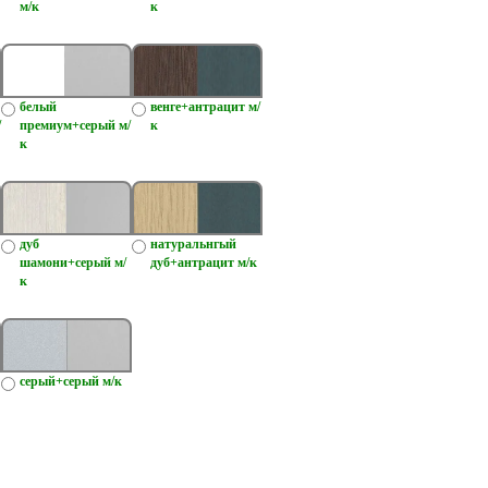
м/к
к
белый
венге+антрацит м/
/
премиум+серый м/
к
к
дуб
натуральнгый
шамони+серый м/
дуб+антрацит м/к
к
серый+серый м/к