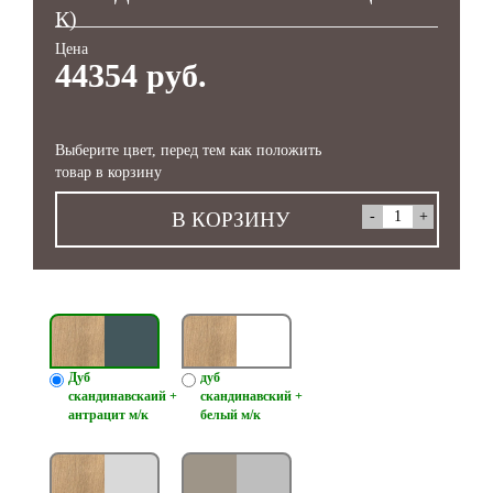
К)
Цена
44354 руб.
Выберите цвет, перед тем как положить
товар в корзину
В КОРЗИНУ
Дуб
дуб
скандинавскаий +
скандинавский +
антрацит м/к
белый м/к