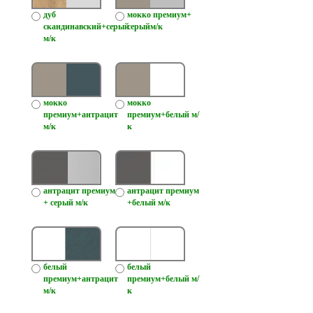
дуб
мокко премиум+
скандинавский+серый
серыйм/к
м/к
мокко
мокко
премиум+антрацит
премиум+белый м/
м/к
к
антрацит премиум
антрацит премиум
+ серый м/к
+белый м/к
белый
белый
премиум+антрацит
премиум+белый м/
м/к
к