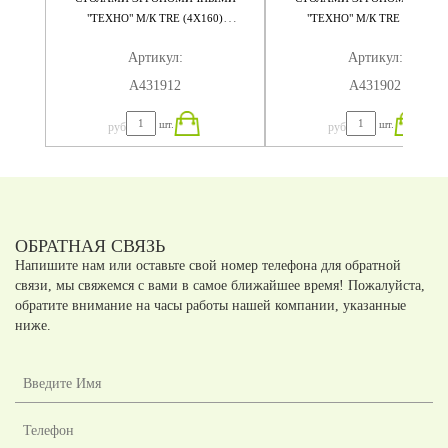
"ТЕХНО" М/К TRE (4Х160)
"ТЕХНО" М/К TRE (4Х140)
320X184X75
280X184X75
Артикул:
Артикул:
А431912
А431902
шт.
шт.
руб
руб
ОБРАТНАЯ СВЯЗЬ
Напишите нам или оставьте свой номер телефона для обратной
связи, мы свяжемся с вами в самое ближайшее время! Пожалуйста,
обратите внимание на часы работы нашей компании, указанные
ниже.