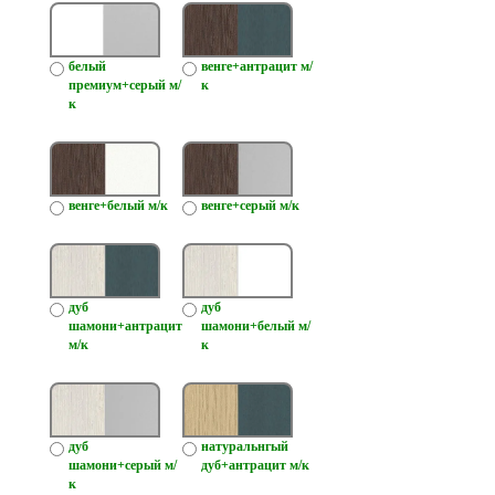
белый
венге+антрацит м/
премиум+серый м/
к
к
венге+белый м/к
венге+серый м/к
дуб
дуб
шамони+антрацит
шамони+белый м/
м/к
к
дуб
натуральнгый
шамони+серый м/
дуб+антрацит м/к
к