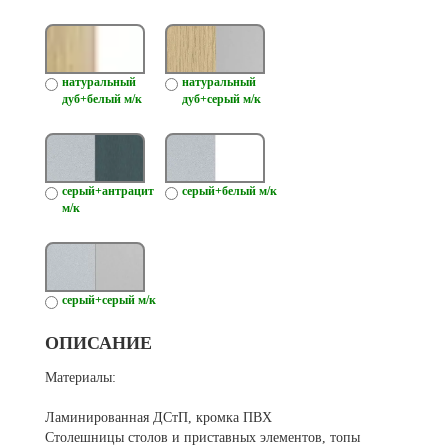
натуральный
натуральный
дуб+белый м/к
дуб+серый м/к
серый+антрацит
серый+белый м/к
м/к
серый+серый м/к
ОПИСАНИЕ
Материалы:
Ламинированная ДСтП, кромка ПВХ
Столешницы столов и приставных элементов, топы