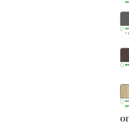
ан
ан
+ 
ве
на
ду
О