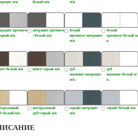
трацит м/к
белый м/к
м/к
трацит премиум
антрацит премиум
белый
белый
серый м/к
+белый м/к
премиум+антрацит
премиум+белый м
м/к
к
нге+белый м/к
венге+серый м/к
дуб
дуб
шамони+антрацит
шамони+белый м/
м/к
к
туральный
натуральный
серый+антрацит
серый+белый м/к
б+белый м/к
дуб+серый м/к
м/к
ПИСАНИЕ