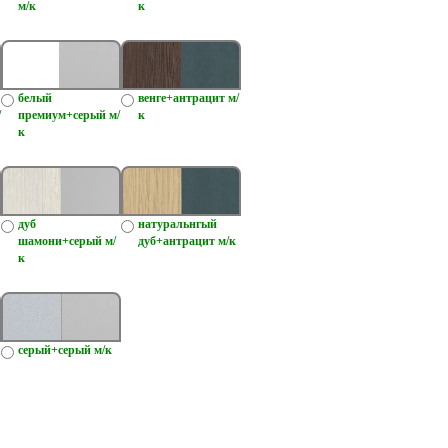
м/к
к
белый
венге+антрацит м/
/
премиум+серый м/
к
к
дуб
натуральнгый
шамони+серый м/
дуб+антрацит м/к
к
серый+серый м/к