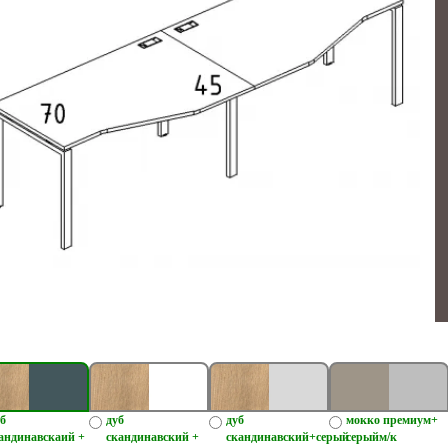
б
дуб
дуб
мокко премиум+
андинавскаий +
скандинавский +
скандинавский+серый
серыйм/к