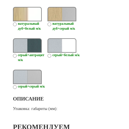
натуральный
натуральный
дуб+белый м/к
дуб+серый м/к
серый+антрацит
серый+белый м/к
м/к
серый+серый м/к
ОПИСАНИЕ
Упаковка: габариты (мм):
РЕКОМЕНДУЕМ