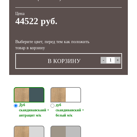
Цена
44522 руб.
Выберите цвет, перед тем как положить
товар в корзину
В КОРЗИНУ
Дуб
дуб
скандинавскаий +
скандинавский +
антрацит м/к
белый м/к