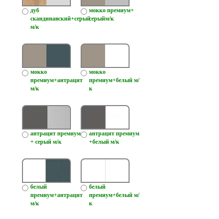
дуб
мокко премиум+
скандинавский+серый
серыйм/к
м/к
мокко
мокко
премиум+антрацит
премиум+белый м/
м/к
к
антрацит премиум
антрацит премиум
+ серый м/к
+белый м/к
белый
белый
премиум+антрацит
премиум+белый м/
м/к
к