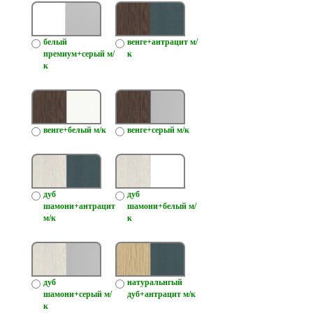
белый
венге+антрацит м/
премиум+серый м/
к
к
венге+белый м/к
венге+серый м/к
дуб
дуб
шамони+антрацит
шамони+белый м/
м/к
к
дуб
натуральнгый
шамони+серый м/
дуб+антрацит м/к
к