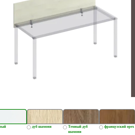
лый
дуб шамони
Темный дуб
французский орех
шамони