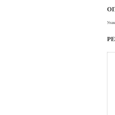
О
Упак
Р