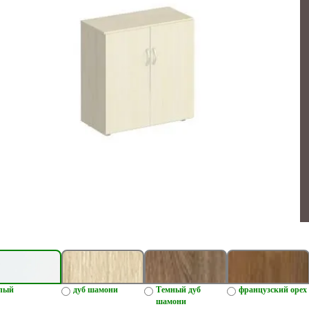
лый
дуб шамони
Темный дуб
французский орех
шамони