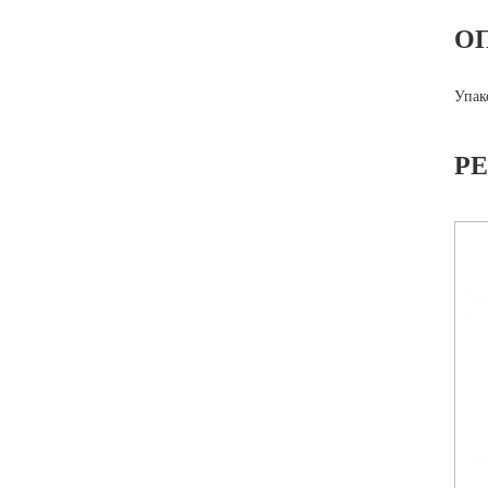
О
Упак
Р