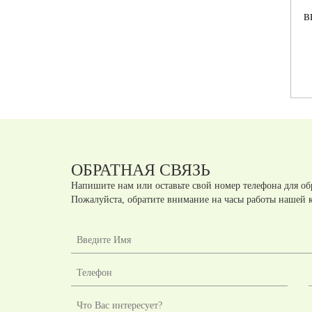
К363 ШКАФ ДЛЯ
К359 ШКАФ ДЛЯ
НИЙ
ДОКУМЕНТОВ
ДОКУМЕНТОВ СРЕДНИЙ
В
ЫМ
ПОЛУЗАКРЫТЫЙ
УЗКИЙ ЗАКРЫТЫЙ
3)
(80Х38Х123)
(40Х38Х123)
Артикул:
К363
Артикул:
К359
шт.
шт.
руб
руб
ОБРАТНАЯ СВЯЗЬ
Напишите нам или оставьте свой номер телефона для об
Пожалуйста, обратите внимание на часы работы нашей 