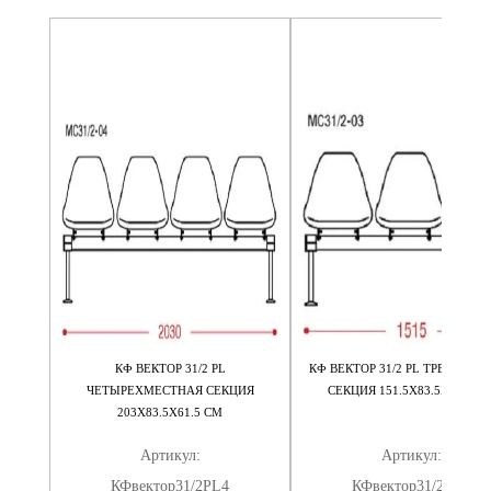
СТНАЯ
КФ ВЕКТОР 31/2 PL
КФ ВЕКТОР 31/2 PL ТРЕХМЕС
СМ
ЧЕТЫРЕХМЕСТНАЯ СЕКЦИЯ
СЕКЦИЯ 151.5Х83.5Х61.5 С
203Х83.5Х61.5 СМ
Артикул:
Артикул:
КФвектор31/2PL4
КФвектор31/2PL3