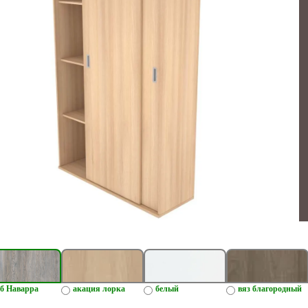
б Наварра
акация лорка
белый
вяз благородный