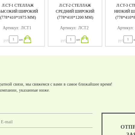
Л.СT-1 СТЕЛЛАЖ
Л.СT-2 СТЕЛЛАЖ
Л.СT-3 С
ВЫСОКИЙ ШИРОКИЙ
СРЕДНИЙ ШИРОКИЙ
НИЗКИЙ Ш
(778*410*1975 ММ)
(778*410*1200 ММ)
(778*410*
Артикул:
ЛСT1
Артикул:
ЛСT2
Артикул:
шт.
шт.
ш
руб
руб
руб
ратной связи, мы свяжемся с вами в самое ближайшее время!
компании, указанные ниже.
ОТП
ЗА