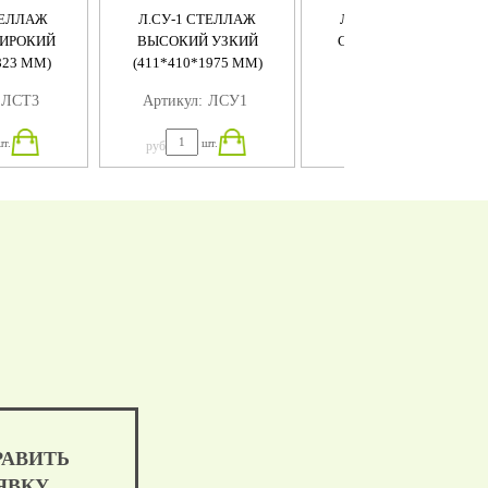
ТЕЛЛАЖ
Л.СУ-1 СТЕЛЛАЖ
Л.СУ-2 СТЕЛЛАЖ
ИРОКИЙ
ВЫСОКИЙ УЗКИЙ
СРЕДНИЙ УЗКИЙ (
823 ММ)
(411*410*1975 ММ)
411Х410Х1200)
ЛСT3
Артикул:
ЛСУ1
Артикул:
ЛСУ2
т.
шт.
шт.
руб
руб
РАВИТЬ
ЯВКУ