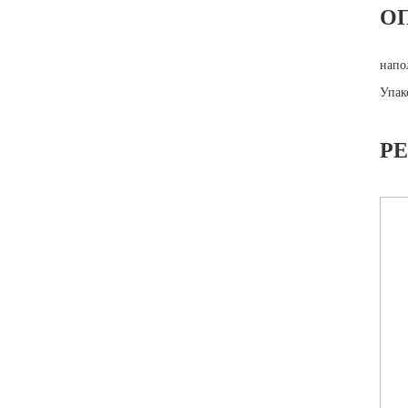
О
напо
Упак
Р