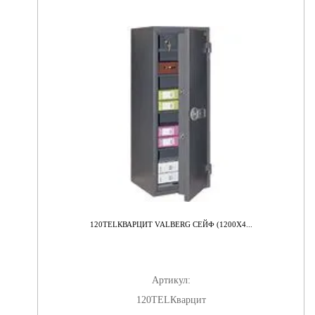
120TELКВАРЦИТ VALBERG СЕЙФ (1200X4...
Артикул:
120TELКварцит