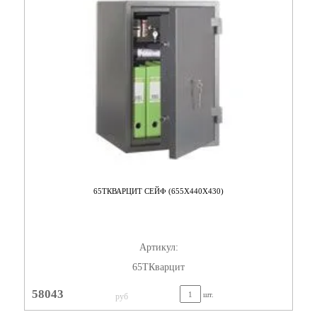
65TКВАРЦИТ СЕЙФ (655X440X430)
Артикул:
65TКварцит
58043
шт.
руб