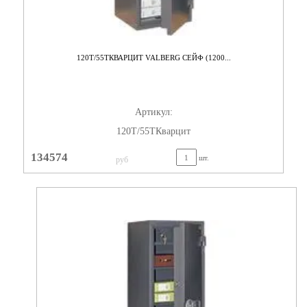
120T/55TКВАРЦИТ VALBERG СЕЙФ (1200...
Артикул:
120T/55TКварцит
134574
шт.
руб