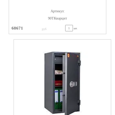
Артикул:
90TКварцит
68671
шт.
руб