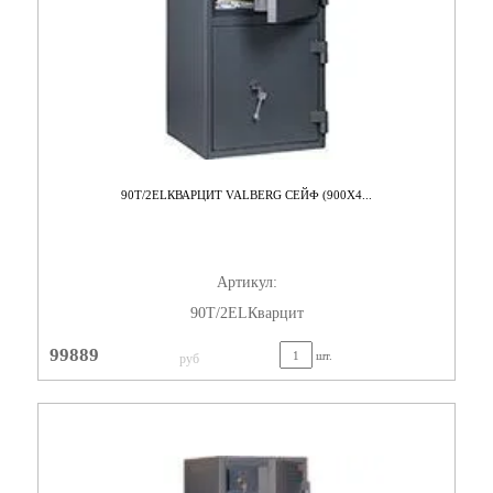
90T/2ELКВАРЦИТ VALBERG СЕЙФ (900X4...
Артикул:
90T/2ELКварцит
99889
шт.
руб