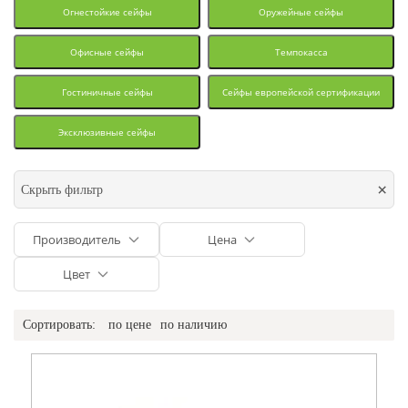
Огнестойкие сейфы
Оружейные сейфы
Офисные сейфы
Темпокасса
Гостиничные сейфы
Сейфы европейской сертификации
Эксклюзивные сейфы
×
Скрыть фильтр
Производитель
Цена
Цвет
Сортировать:
по цене
по наличию