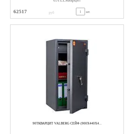
65TELКварцит
62517
шт.
руб
90TКВАРЦИТ VALBERG СЕЙФ (900X440X4...