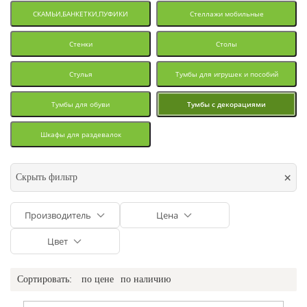
СКАМЬИ,БАНКЕТКИ,ПУФИКИ
Стеллажи мобильные
Стенки
Столы
Стулья
Тумбы для игрушек и пособий
Тумбы для обуви
Тумбы с декорациями
Шкафы для раздевалок
×
Скрыть фильтр
Производитель
Цена
Цвет
Сортировать:
по цене
по наличию