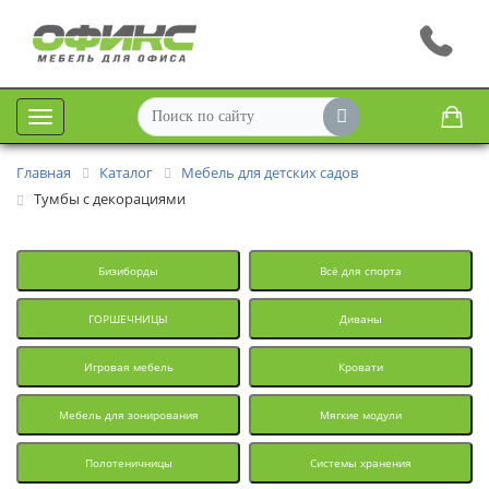
Меню
Главная
Каталог
Мебель для детских садов
Тумбы с декорациями
Бизиборды
Всё для спорта
ГОРШЕЧНИЦЫ
Диваны
Игровая мебель
Кровати
Мебель для зонирования
Мягкие модули
Полотеничницы
Системы хранения