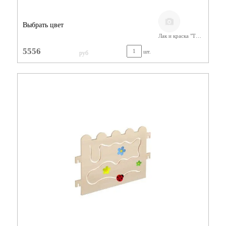
Выбрать цвет
Лак и краска "Тиккурила"
5556
шт.
руб