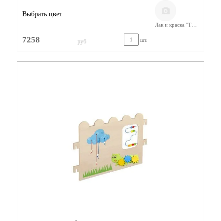
Выбрать цвет
Лак и краска "Тиккурила"
7258
шт.
руб