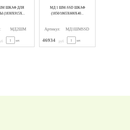
ШМ ШКАФ ДЛЯ
МД 1 ШМ-SSD ШКАФ
 (1830X915X...
(1850/1865X600X40...
:
MД2ШМ
Артикул:
MД1ШМSSD
46934
шт.
шт.
уб
руб