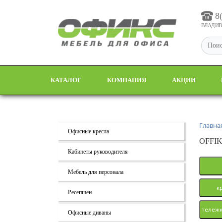
8
ВЛАДИВО
КАТАЛОГ
КОМПАНИЯ
АКЦИИ
Главна
Офисные кресла
OFFIK
Кабинеты руководителя
Мебель для персонала
к
Ресепшен
тележк
Офисные диваны