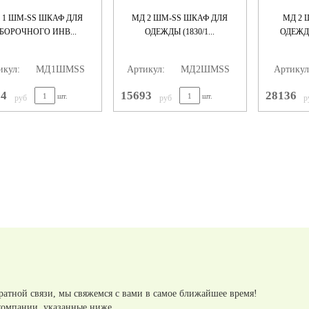
 1 ШМ-SS ШКАФ ДЛЯ
MД 2 ШМ-SS ШКАФ ДЛЯ
МД 2 
БОРОЧНОГО ИНВ...
ОДЕЖДЫ (1830/1...
ОДЕЖДЫ
икул:
МД1ШМSS
Артикул:
MД2ШМSS
Артикул
04
15693
28136
шт.
шт.
руб
руб
р
ратной связи, мы свяжемся с вами в самое ближайшее время!
компании, указанные ниже.