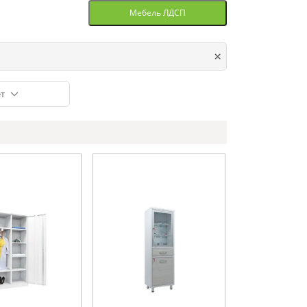
Мебель ЛДСП
×
т