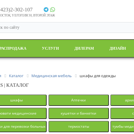
(423)2-302-107
СТОК, УЛ.ГОГОЛЯ 30, ВТОРОЙ ЭТАЖ
РАСПРОДАЖА
УСЛУГИ
ДИЛЕРАМ
ДИЗАЙН
я
Каталог
Медицинская мебель
шкафы для одежды
S | КАТАЛОГ
шкафы
Аптечки
арх
ровати медицинские
кушетки и банкетки
и для перевозки больных
термостаты
тумбы меди