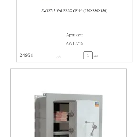
AW12715 VALBERG СЕЙФ (270X330X150)
Артикул:
AW12715
24951
шт.
руб