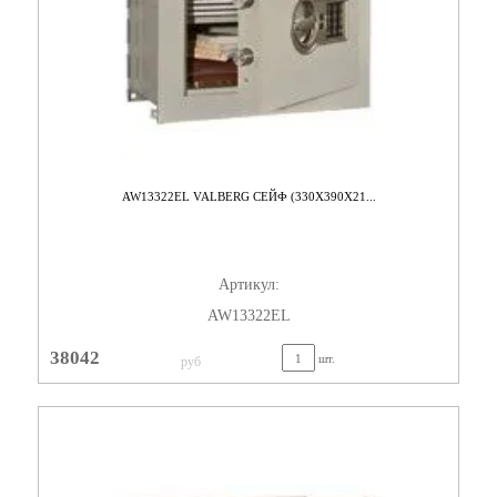
AW13322EL VALBERG СЕЙФ (330X390X21...
Артикул:
AW13322EL
38042
шт.
руб