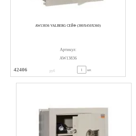
AW13836 VALBERG СЕЙФ (380X450X360)
Артикул:
AW13836
42406
шт.
руб