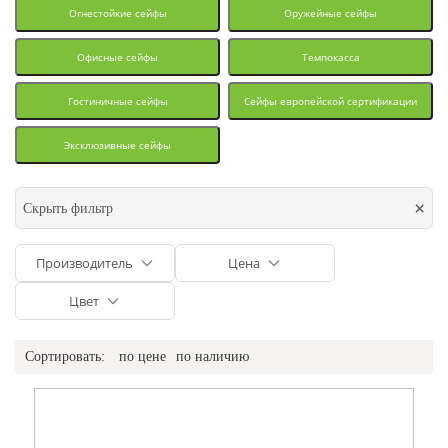
Огнестойкие сейфы
Оружейные сейфы
Офисные сейфы
Темпокасса
Гостиничные сейфы
Сейфы европейской сертификации
Эксклюзивные сейфы
×
Скрыть фильтр
Производитель
Цена
Цвет
Сортировать:
по цене
по наличию