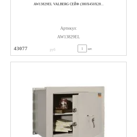
AW13829EL VALBERG СЕЙФ (380X450X28...
Артикул:
AW13829EL
43077
шт.
руб