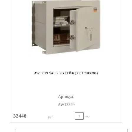
AW13329 VALBERG СЕЙФ (330X390X286)
Артикул:
AW13329
32448
шт.
руб