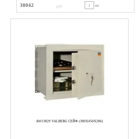
38042
шт.
руб
AW13829 VALBERG СЕЙФ (380X450X286)