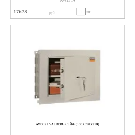
AW2714
17678
шт.
руб
AW3321 VALBERG СЕЙФ (330X390X210)