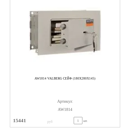
AW1814 VALBERG СЕЙФ (180X280X145)
Артикул:
AW1814
15441
шт.
руб