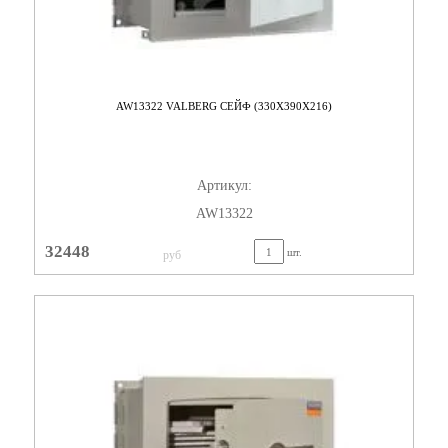
AW13322 VALBERG СЕЙФ (330X390X216)
Артикул:
AW13322
32448
шт.
руб