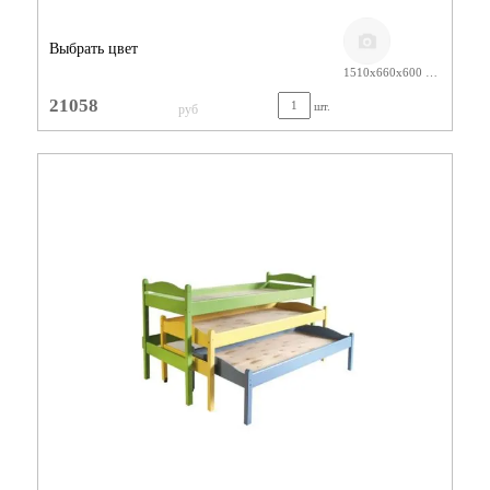
Выбрать цвет
1510х660х600 ЛАК
21058
шт.
руб