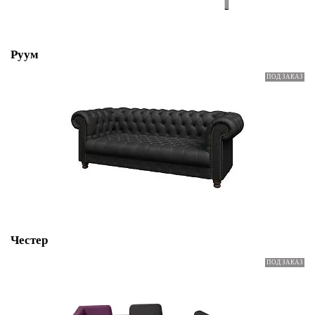
Руум
Честер