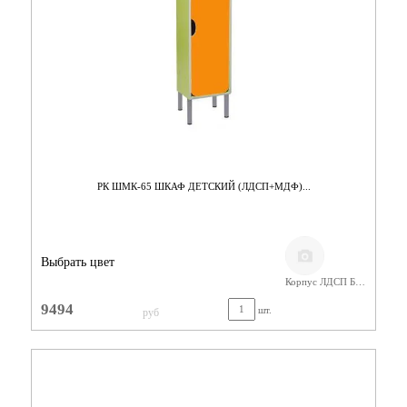
РК ШМК-65 ШКАФ ДЕТСКИЙ (ЛДСП+МДФ)...
Выбрать цвет
Корпус ЛДСП Бук,Фасады МДФ
9494
шт.
руб