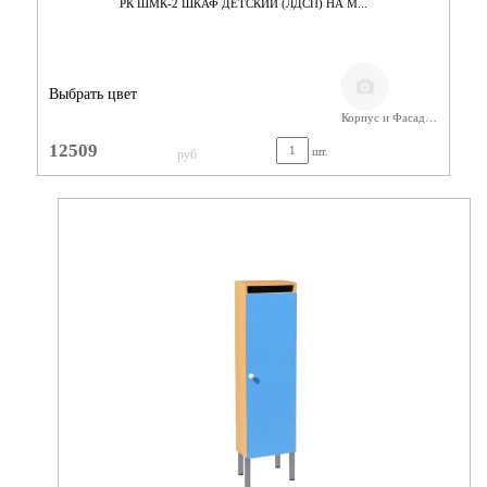
РК ШМК-2 ШКАФ ДЕТСКИЙ (ЛДСП) НА М...
Выбрать цвет
Корпус и Фасад/ЛДСП Бук
12509
шт.
руб