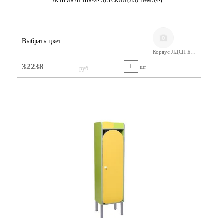
РК ШМК-61 ШКАФ ДЕТСКИЙ (ЛДСП+МДФ)...
Выбрать цвет
Корпус ЛДСП Бук,Фасады МДФ
32238
шт.
руб