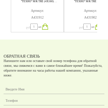
"ТЕХНО" М/К TRE (4Х160)
"ТЕХНО" М/К TRE (4Х140)
320X184X75
280X184X75
Артикул:
Артикул:
А431912
А431902
шт.
шт.
руб
руб
ОБРАТНАЯ СВЯЗЬ
Напишите нам или оставьте свой номер телефона для обратной
связи, мы свяжемся с вами в самое ближайшее время! Пожалуйста,
обратите внимание на часы работы нашей компании, указанные
ниже.