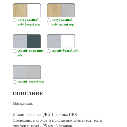
натуральный
натуральный
дуб+белый м/к
дуб+серый м/к
серый+антрацит
серый+белый м/к
м/к
серый+серый м/к
ОПИСАНИЕ
Материалы:
Ламинированная ДСтП, кромка ПВХ
Столешницы столов и приставных элементов, топы
шкафов и тумб – 25 мм, 6 декоров