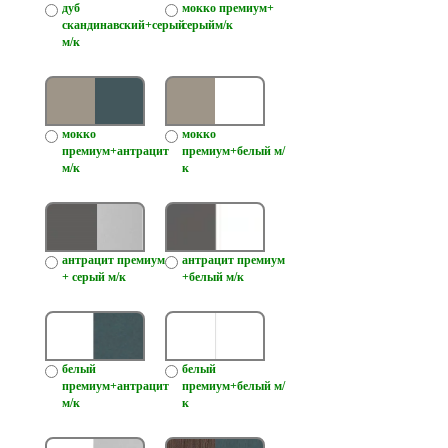
дуб
мокко премиум+
скандинавский+серый
серыйм/к
м/к
мокко
мокко
премиум+антрацит
премиум+белый м/
м/к
к
антрацит премиум
антрацит премиум
+ серый м/к
+белый м/к
белый
белый
премиум+антрацит
премиум+белый м/
м/к
к