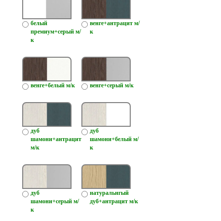
белый
венге+антрацит м/
премиум+серый м/
к
к
венге+белый м/к
венге+серый м/к
дуб
дуб
шамони+антрацит
шамони+белый м/
м/к
к
дуб
натуральнгый
шамони+серый м/
дуб+антрацит м/к
к