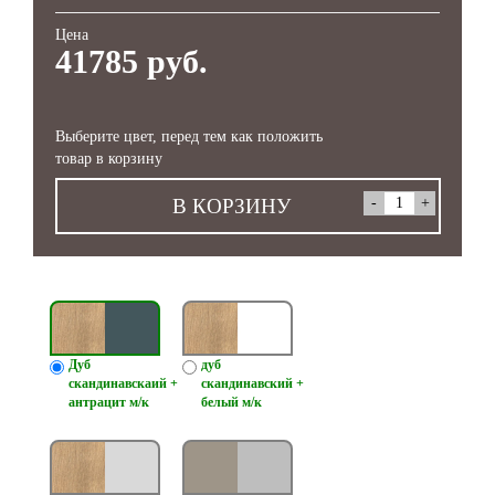
Цена
41785 руб.
Выберите цвет, перед тем как положить
товар в корзину
В КОРЗИНУ
Дуб
дуб
скандинавскаий +
скандинавский +
антрацит м/к
белый м/к