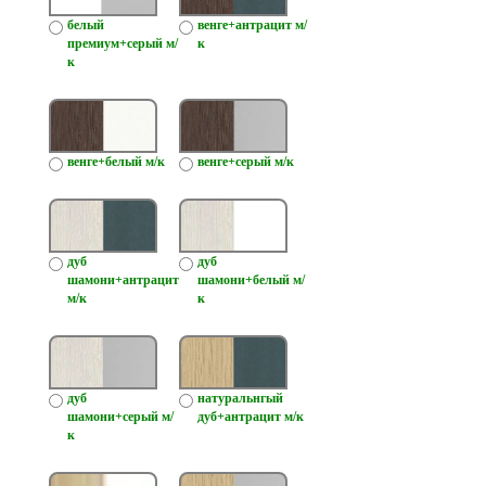
белый
венге+антрацит м/
премиум+серый м/
к
к
венге+белый м/к
венге+серый м/к
дуб
дуб
шамони+антрацит
шамони+белый м/
м/к
к
дуб
натуральнгый
шамони+серый м/
дуб+антрацит м/к
к