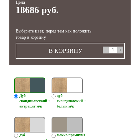
Цена
18686 руб.
Выберите цвет, перед тем как положить
товар в корзину
В КОРЗИНУ
Дуб
дуб
скандинавскаий +
скандинавский +
антрацит м/к
белый м/к
дуб
мокко премиум+