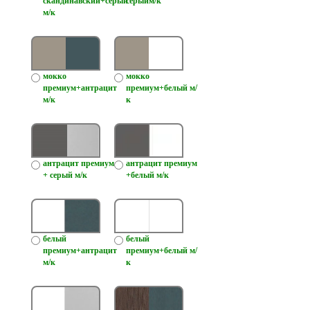
скандинавский+серый
серыйм/к
м/к
мокко
мокко
премиум+антрацит
премиум+белый м/
м/к
к
антрацит премиум
антрацит премиум
+ серый м/к
+белый м/к
белый
белый
премиум+антрацит
премиум+белый м/
м/к
к