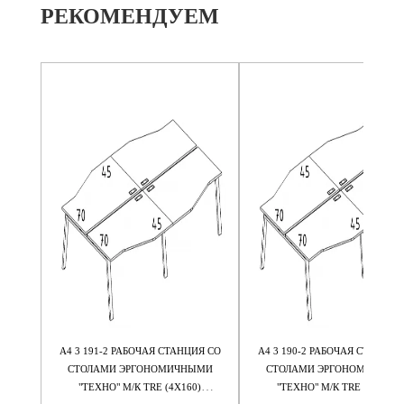
РЕКОМЕНДУЕМ
Я М/К
А4 3 191-2 РАБОЧАЯ СТАНЦИЯ СО
А4 3 190-2 РАБОЧАЯ СТАНЦИЯ
5
СТОЛАМИ ЭРГОНОМИЧНЫМИ
СТОЛАМИ ЭРГОНОМИЧНЫМ
"ТЕХНО" М/К TRE (4Х160)
"ТЕХНО" М/К TRE (4Х140)