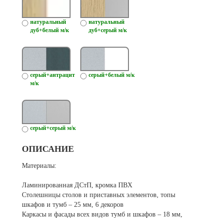
натуральный
натуральный
дуб+белый м/к
дуб+серый м/к
серый+антрацит
серый+белый м/к
м/к
серый+серый м/к
ОПИСАНИЕ
Материалы:
Ламинированная ДСтП, кромка ПВХ
Столешницы столов и приставных элементов, топы
шкафов и тумб – 25 мм, 6 декоров
Каркасы и фасады всех видов тумб и шкафов – 18 мм,