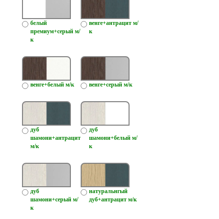
белый
венге+антрацит м/
премиум+серый м/
к
к
венге+белый м/к
венге+серый м/к
дуб
дуб
шамони+антрацит
шамони+белый м/
м/к
к
дуб
натуральнгый
шамони+серый м/
дуб+антрацит м/к
к