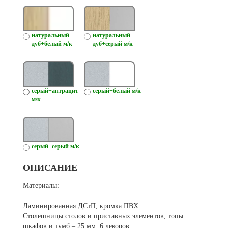
натуральный
натуральный
дуб+белый м/к
дуб+серый м/к
серый+антрацит
серый+белый м/к
м/к
серый+серый м/к
ОПИСАНИЕ
Материалы:
Ламинированная ДСтП, кромка ПВХ
Столешницы столов и приставных элементов, топы
шкафов и тумб – 25 мм, 6 декоров