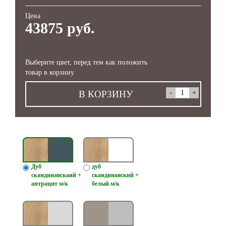
Цена
43875 руб.
Выберите цвет, перед тем как положить
товар в корзину
В КОРЗИНУ
Дуб
дуб
скандинавскаий +
скандинавский +
антрацит м/к
белый м/к