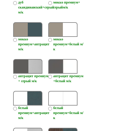
дуб
мокко премиум+
скандинавский+серый
серыйм/к
м/к
мокко
мокко
премиум+антрацит
премиум+белый м/
м/к
к
антрацит премиум
антрацит премиум
+ серый м/к
+белый м/к
белый
белый
премиум+антрацит
премиум+белый м/
м/к
к