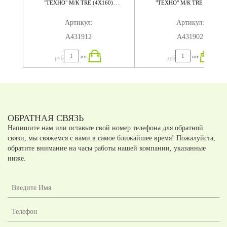
"ТЕХНО" М/К TRE (4Х160)
"ТЕХНО" М/К TRE (4Х140)
320X184X75
280X184X75
Артикул:
Артикул:
А431912
А431902
шт.
шт.
руб
руб
ОБРАТНАЯ СВЯЗЬ
Напишите нам или оставьте свой номер телефона для обратной
связи, мы свяжемся с вами в самое ближайшее время! Пожалуйста,
обратите внимание на часы работы нашей компании, указанные
ниже.