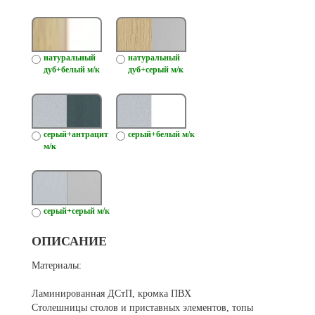
натуральный
натуральный
дуб+белый м/к
дуб+серый м/к
серый+антрацит
серый+белый м/к
м/к
серый+серый м/к
ОПИСАНИЕ
Материалы:
Ламинированная ДСтП, кромка ПВХ
Столешницы столов и приставных элементов, топы