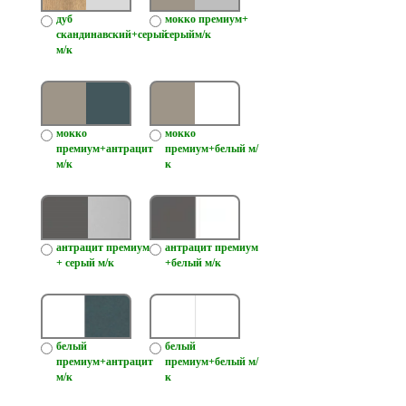
дуб
мокко премиум+
скандинавский+серый
серыйм/к
м/к
мокко
мокко
премиум+антрацит
премиум+белый м/
м/к
к
антрацит премиум
антрацит премиум
+ серый м/к
+белый м/к
белый
белый
премиум+антрацит
премиум+белый м/
м/к
к