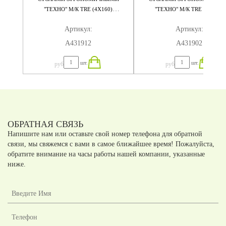
"ТЕХНО" М/К TRE (4Х160)
"ТЕХНО" М/К TRE (4Х140)
320X184X75
280X184X75
Артикул:
Артикул:
А431912
А431902
шт.
шт.
руб
руб
ОБРАТНАЯ СВЯЗЬ
Напишите нам или оставьте свой номер телефона для обратной
связи, мы свяжемся с вами в самое ближайшее время! Пожалуйста,
обратите внимание на часы работы нашей компании, указанные
ниже.