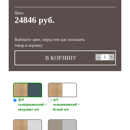
Цена
24846 руб.
Выберите цвет, перед тем как положить
товар в корзину
В КОРЗИНУ
Дуб
дуб
скандинавскаий +
скандинавский +
антрацит м/к
белый м/к