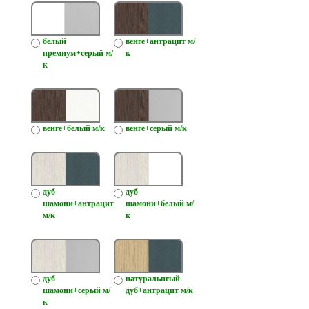
белый
венге+антрацит м/
премиум+серый м/
к
к
венге+белый м/к
венге+серый м/к
дуб
дуб
шамони+антрацит
шамони+белый м/
м/к
к
дуб
натуральнгый
шамони+серый м/
дуб+антрацит м/к
к