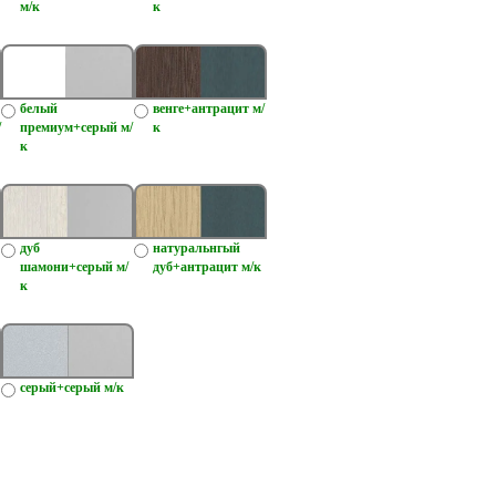
м/к
к
белый
венге+антрацит м/
/
премиум+серый м/
к
к
дуб
натуральнгый
шамони+серый м/
дуб+антрацит м/к
к
серый+серый м/к