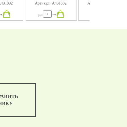
431892
Артикул:
А431882
Артикул:
А431872
4X75
280X184X75
т.
шт.
шт.
руб
руб
РАВИТЬ
ЯВКУ