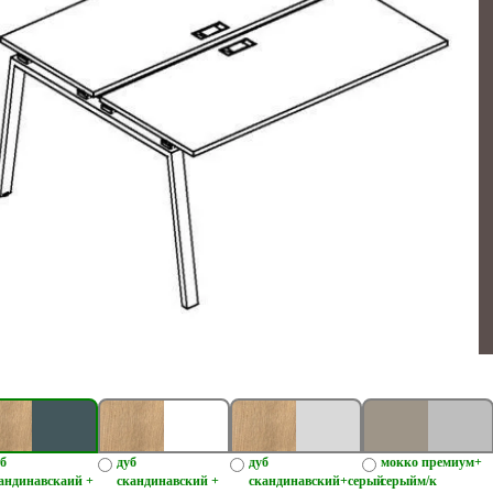
б
дуб
дуб
мокко премиум+
андинавскаий +
скандинавский +
скандинавский+серый
серыйм/к