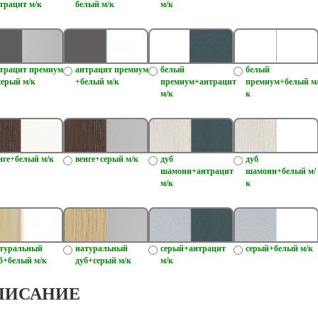
трацит м/к
белый м/к
м/к
трацит премиум
антрацит премиум
белый
белый
серый м/к
+белый м/к
премиум+антрацит
премиум+белый м
м/к
к
нге+белый м/к
венге+серый м/к
дуб
дуб
шамони+антрацит
шамони+белый м/
м/к
к
туральный
натуральный
серый+антрацит
серый+белый м/к
б+белый м/к
дуб+серый м/к
м/к
ПИСАНИЕ