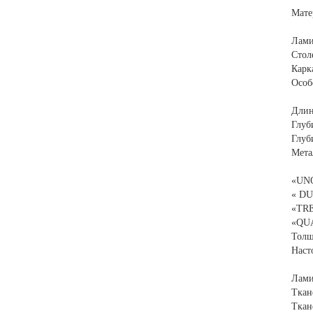
Мате
Лами
Стол
Карк
Особ
Длин
Глуб
Глуб
Мета
«UNO
« DU
«TRE
«QUA
Толщ
Наст
Лами
Ткан
Ткан