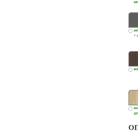
ан
ан
+ 
ве
на
ду
О