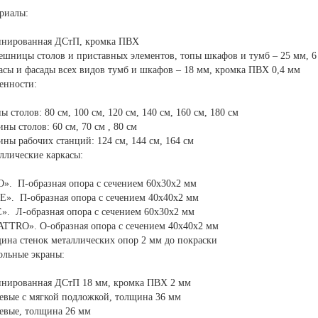
риалы:
нированная ДСтП, кромка ПВХ
ешницы столов и приставных элементов, топы шкафов и тумб – 25 мм, 6
асы и фасады всех видов тумб и шкафов – 18 мм, кромка ПВХ 0,4 мм
енности:
ы столов: 80 см, 100 см, 120 см, 140 см, 160 см, 180 см
ины столов: 60 см, 70 см , 80 см
ины рабочих станций: 124 см, 144 см, 164 см
ллические каркасы:
». П-образная опора с сечением 60х30х2 мм
E». П-образная опора с сечением 40х40х2 мм
». Л-образная опора с сечением 60х30х2 мм
TTRO». О-образная опора с сечением 40х40х2 мм
ина стенок металлических опор 2 мм до покраски
ольные экраны:
нированная ДСтП 18 мм, кромка ПВХ 2 мм
евые с мягкой подложкой, толщина 36 мм
евые, толщина 26 мм