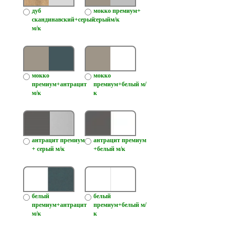
дуб
мокко премиум+
скандинавский+серый
серыйм/к
м/к
мокко
мокко
премиум+антрацит
премиум+белый м/
м/к
к
антрацит премиум
антрацит премиум
+ серый м/к
+белый м/к
белый
белый
премиум+антрацит
премиум+белый м/
м/к
к