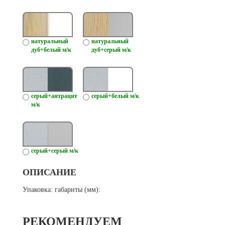
натуральный
натуральный
дуб+белый м/к
дуб+серый м/к
серый+антрацит
серый+белый м/к
м/к
серый+серый м/к
ОПИСАНИЕ
Упаковка: габариты (мм):
РЕКОМЕНДУЕМ