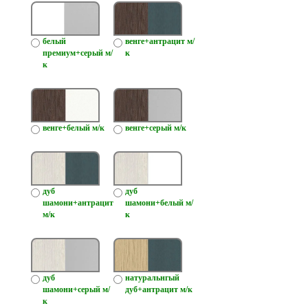
белый
венге+антрацит м/
премиум+серый м/
к
к
венге+белый м/к
венге+серый м/к
дуб
дуб
шамони+антрацит
шамони+белый м/
м/к
к
дуб
натуральнгый
шамони+серый м/
дуб+антрацит м/к
к