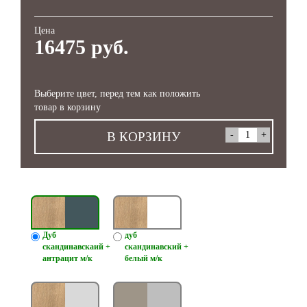
Цена
16475 руб.
Выберите цвет, перед тем как положить
товар в корзину
В КОРЗИНУ
Дуб
дуб
скандинавскаий +
скандинавский +
антрацит м/к
белый м/к