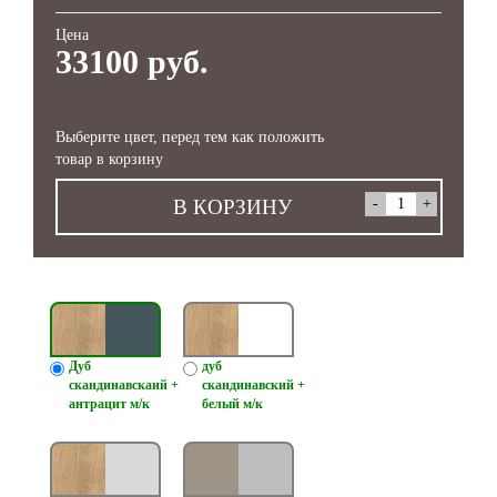
Цена
33100 руб.
Выберите цвет, перед тем как положить
товар в корзину
В КОРЗИНУ
Дуб
дуб
скандинавскаий +
скандинавский +
антрацит м/к
белый м/к