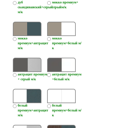
дуб
мокко премиум+
скандинавский+серый
серыйм/к
м/к
мокко
мокко
премиум+антрацит
премиум+белый м/
м/к
к
антрацит премиум
антрацит премиум
+ серый м/к
+белый м/к
белый
белый
премиум+антрацит
премиум+белый м/
м/к
к