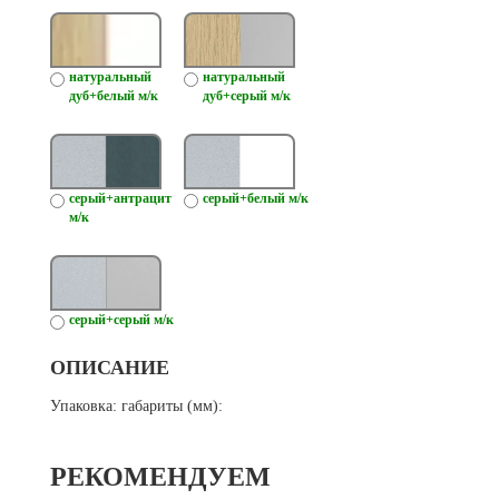
натуральный
натуральный
дуб+белый м/к
дуб+серый м/к
серый+антрацит
серый+белый м/к
м/к
серый+серый м/к
ОПИСАНИЕ
Упаковка: габариты (мм):
РЕКОМЕНДУЕМ