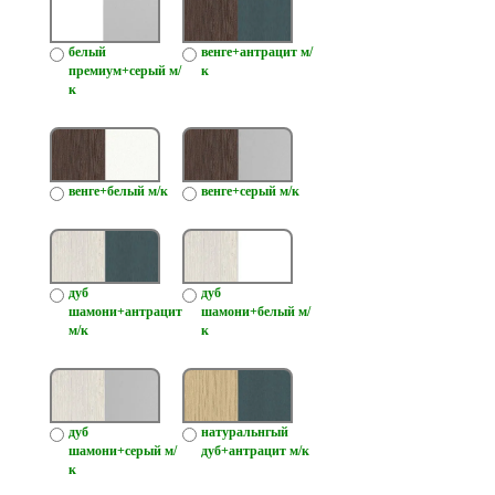
белый
венге+антрацит м/
премиум+серый м/
к
к
венге+белый м/к
венге+серый м/к
дуб
дуб
шамони+антрацит
шамони+белый м/
м/к
к
дуб
натуральнгый
шамони+серый м/
дуб+антрацит м/к
к