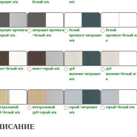
трацит м/к
белый м/к
м/к
трацит премиум
антрацит премиум
белый
белый
серый м/к
+белый м/к
премиум+антрацит
премиум+белый м
м/к
к
нге+белый м/к
венге+серый м/к
дуб
дуб
шамони+антрацит
шамони+белый м/
м/к
к
туральный
натуральный
серый+антрацит
серый+белый м/к
б+белый м/к
дуб+серый м/к
м/к
ПИСАНИЕ