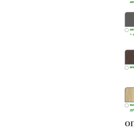
ан
ан
+ 
ве
на
ду
О