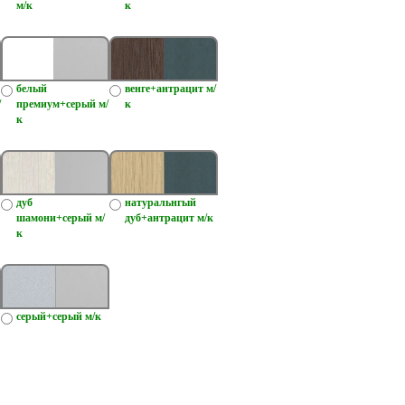
м/к
к
белый
венге+антрацит м/
/
премиум+серый м/
к
к
дуб
натуральнгый
шамони+серый м/
дуб+антрацит м/к
к
серый+серый м/к