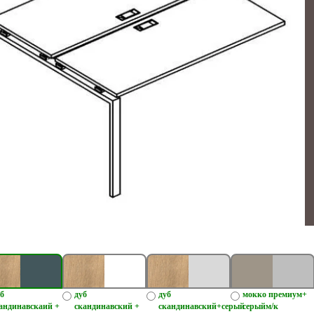
б
дуб
дуб
мокко премиум+
андинавскаий +
скандинавский +
скандинавский+серый
серыйм/к