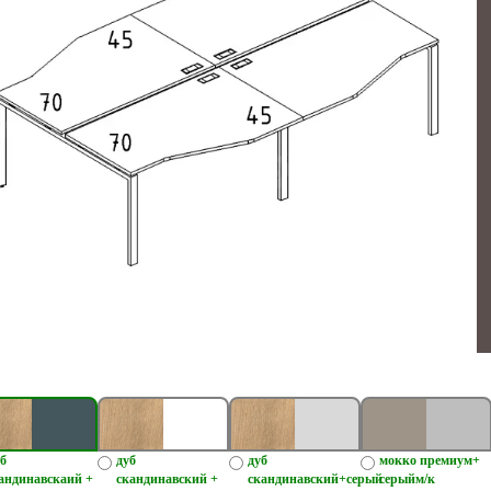
б
дуб
дуб
мокко премиум+
андинавскаий +
скандинавский +
скандинавский+серый
серыйм/к