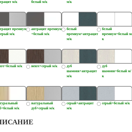
трацит м/к
белый м/к
м/к
трацит премиум
антрацит премиум
белый
белый
серый м/к
+белый м/к
премиум+антрацит
премиум+белый м
м/к
к
нге+белый м/к
венге+серый м/к
дуб
дуб
шамони+антрацит
шамони+белый м/
м/к
к
туральный
натуральный
серый+антрацит
серый+белый м/к
б+белый м/к
дуб+серый м/к
м/к
ПИСАНИЕ