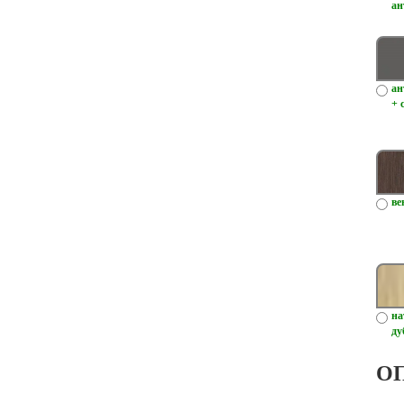
ан
ан
+ 
ве
на
ду
О