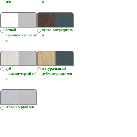
м/к
к
белый
венге+антрацит м/
/
премиум+серый м/
к
к
дуб
натуральнгый
шамони+серый м/
дуб+антрацит м/к
к
серый+серый м/к