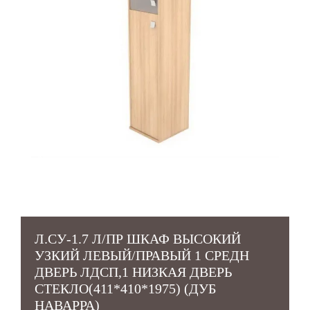
Л.СУ-1.7 Л/ПР ШКАФ ВЫСОКИЙ
УЗКИЙ ЛЕВЫЙ/ПРАВЫЙ 1 СРЕДН
ДВЕРЬ ЛДСП,1 НИЗКАЯ ДВЕРЬ
СТЕКЛО(411*410*1975) (ДУБ
НАВАРРА)