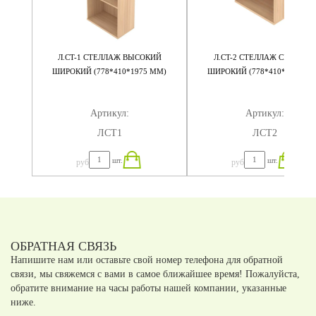
НИЙ
Л.СT-1 СТЕЛЛАЖ ВЫСОКИЙ
Л.СT-2 СТЕЛЛАЖ СРЕДНИЙ
ШИРОКИЙ (778*410*1975 ММ)
ШИРОКИЙ (778*410*1200 М
Артикул:
Артикул:
ЛСT1
ЛСT2
шт.
шт.
руб
руб
ОБРАТНАЯ СВЯЗЬ
Напишите нам или оставьте свой номер телефона для обратной
связи, мы свяжемся с вами в самое ближайшее время! Пожалуйста,
обратите внимание на часы работы нашей компании, указанные
ниже.