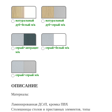
натуральный
натуральный
дуб+белый м/к
дуб+серый м/к
серый+антрацит
серый+белый м/к
м/к
серый+серый м/к
ОПИСАНИЕ
Материалы:
Ламинированная ДСтП, кромка ПВХ
Столешницы столов и приставных элементов, топы