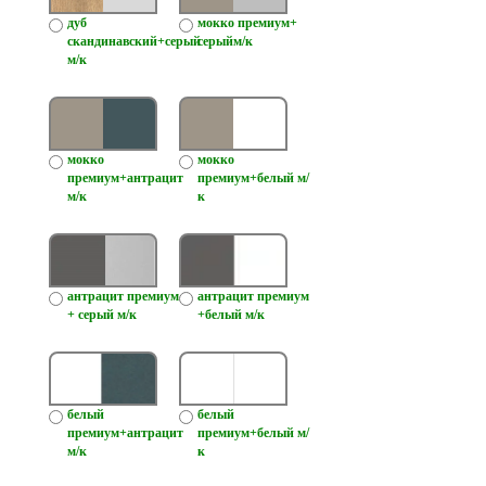
дуб
мокко премиум+
скандинавский+серый
серыйм/к
м/к
мокко
мокко
премиум+антрацит
премиум+белый м/
м/к
к
антрацит премиум
антрацит премиум
+ серый м/к
+белый м/к
белый
белый
премиум+антрацит
премиум+белый м/
м/к
к