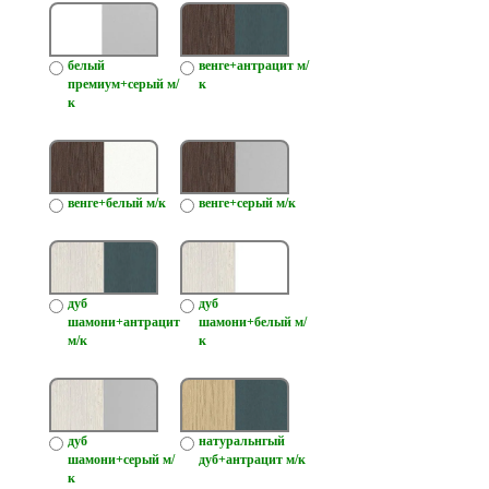
белый
венге+антрацит м/
премиум+серый м/
к
к
венге+белый м/к
венге+серый м/к
дуб
дуб
шамони+антрацит
шамони+белый м/
м/к
к
дуб
натуральнгый
шамони+серый м/
дуб+антрацит м/к
к