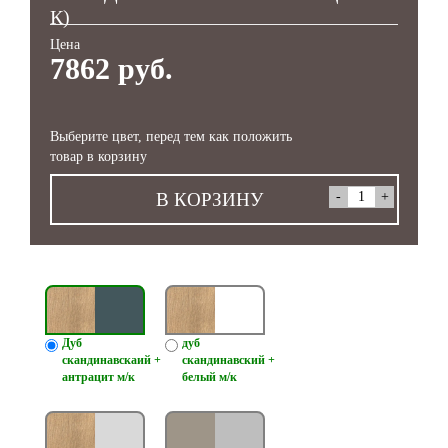
К)
Цена
7862 руб.
Выберите цвет, перед тем как положить
товар в корзину
В КОРЗИНУ
Дуб
дуб
скандинавскаий +
скандинавский +
антрацит м/к
белый м/к