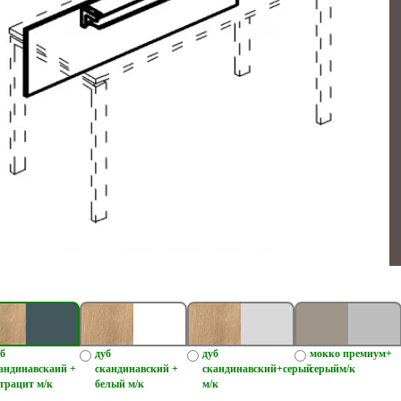
б
дуб
дуб
мокко премиум+
андинавскаий +
скандинавский +
скандинавский+серый
серыйм/к
трацит м/к
белый м/к
м/к