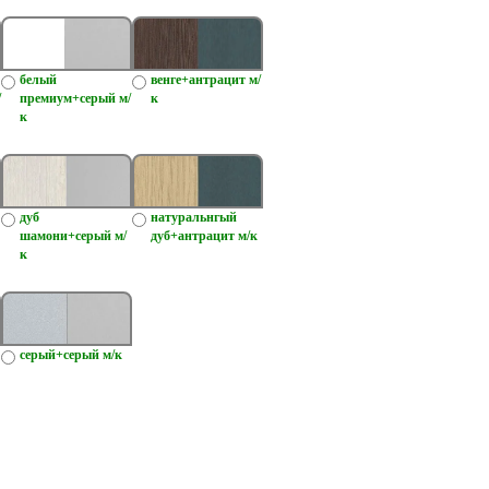
белый
венге+антрацит м/
/
премиум+серый м/
к
к
дуб
натуральнгый
шамони+серый м/
дуб+антрацит м/к
к
серый+серый м/к