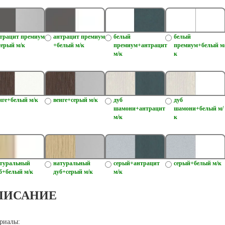
трацит премиум
антрацит премиум
белый
белый
серый м/к
+белый м/к
премиум+антрацит
премиум+белый м
м/к
к
нге+белый м/к
венге+серый м/к
дуб
дуб
шамони+антрацит
шамони+белый м/
м/к
к
туральный
натуральный
серый+антрацит
серый+белый м/к
б+белый м/к
дуб+серый м/к
м/к
ПИСАНИЕ
риалы: