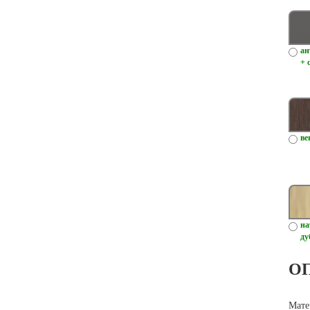
ан
+ 
ве
на
ду
О
Мате