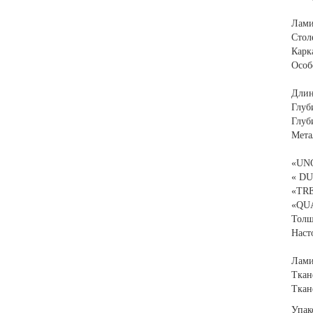
Лами
Стол
Карк
Особ
Длин
Глуб
Глуб
Мета
«UNO
« DU
«TRE
«QUA
Толщ
Наст
Лами
Ткан
Ткан
Упак