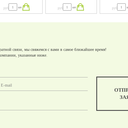
КАБЕЛЬ-К
шт.
шт.
ш
руб
руб
руб
145X75
ратной связи, мы свяжемся с вами в самое ближайшее время!
компании, указанные ниже.
ОТП
ЗА