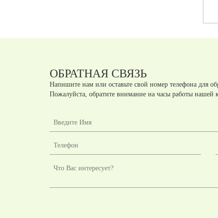
КАБЕЛЬ-КАНАЛОМ
шт.
шт.
руб
руб
3.6
119.6X39.6X3
ОБРАТНАЯ СВЯЗЬ
Напишите нам или оставьте свой номер телефона для об
Пожалуйста, обратите внимание на часы работы нашей 