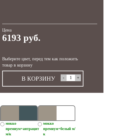
Цена
6193 руб.
Выберите цвет, перед тем как положить
товар в корзину
В КОРЗИНУ
мокко
мокко
премиум+антрацит
премиум+белый м/
м/к
к