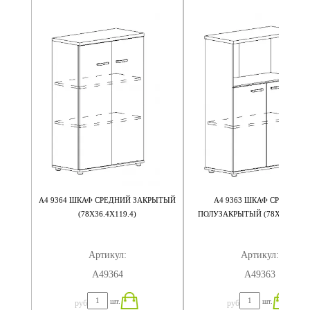
НТОВ
А4 9364 ШКАФ СРЕДНИЙ ЗАКРЫТЫЙ
А4 9363 ШКАФ СРЕДНИЙ
И В
(78Х36.4Х119.4)
ПОЛУЗАКРЫТЫЙ (78Х36.4Х119
ДНЯЯ
Артикул:
Артикул:
А49364
А49363
шт.
шт.
руб
руб