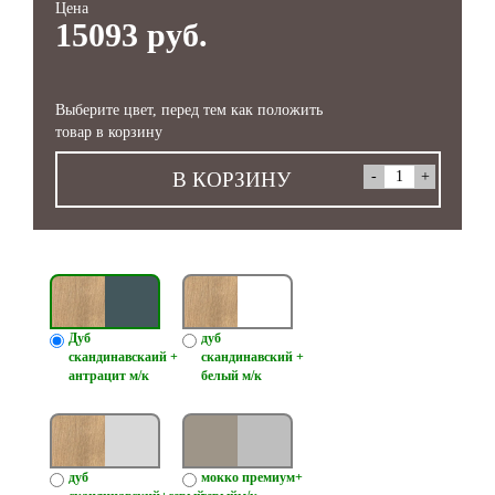
Цена
15093 руб.
Выберите цвет, перед тем как положить
товар в корзину
В КОРЗИНУ
Дуб
дуб
скандинавскаий +
скандинавский +
антрацит м/к
белый м/к
дуб
мокко премиум+