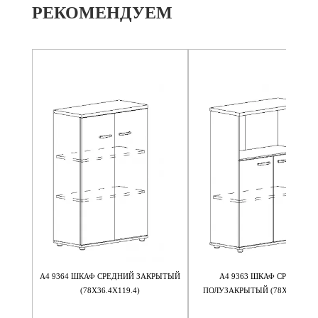
РЕКОМЕНДУЕМ
НТОВ
А4 9364 ШКАФ СРЕДНИЙ ЗАКРЫТЫЙ
А4 9363 ШКАФ СРЕДНИЙ
И В
(78Х36.4Х119.4)
ПОЛУЗАКРЫТЫЙ (78Х36.4Х119
ДНЯЯ