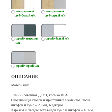
натуральный
натуральный
дуб+белый м/к
дуб+серый м/к
серый+антрацит
серый+белый м/к
м/к
серый+серый м/к
ОПИСАНИЕ
Материалы:
Ламинированная ДСтП, кромка ПВХ
Столешницы столов и приставных элементов, топы
шкафов и тумб – 25 мм, 6 декоров
Каркасы и фасады всех видов тумб и шкафов – 18 мм,