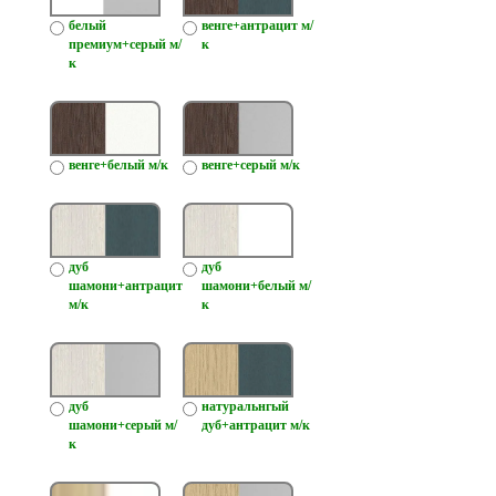
белый
венге+антрацит м/
премиум+серый м/
к
к
венге+белый м/к
венге+серый м/к
дуб
дуб
шамони+антрацит
шамони+белый м/
м/к
к
дуб
натуральнгый
шамони+серый м/
дуб+антрацит м/к
к