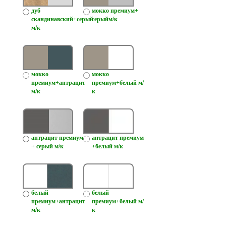
дуб
мокко премиум+
скандинавский+серый
серыйм/к
м/к
мокко
мокко
премиум+антрацит
премиум+белый м/
м/к
к
антрацит премиум
антрацит премиум
+ серый м/к
+белый м/к
белый
белый
премиум+антрацит
премиум+белый м/
м/к
к