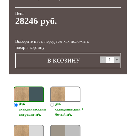
Цена
28246 руб.
Выберите цвет, перед тем как положить
товар в корзину
В КОРЗИНУ
Дуб
дуб
скандинавскаий +
скандинавский +
антрацит м/к
белый м/к