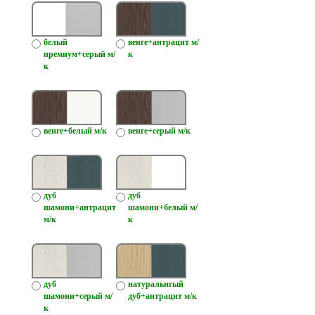
белый
венге+антрацит м/
премиум+серый м/
к
к
венге+белый м/к
венге+серый м/к
дуб
дуб
шамони+антрацит
шамони+белый м/
м/к
к
дуб
натуральнгый
шамони+серый м/
дуб+антрацит м/к
к