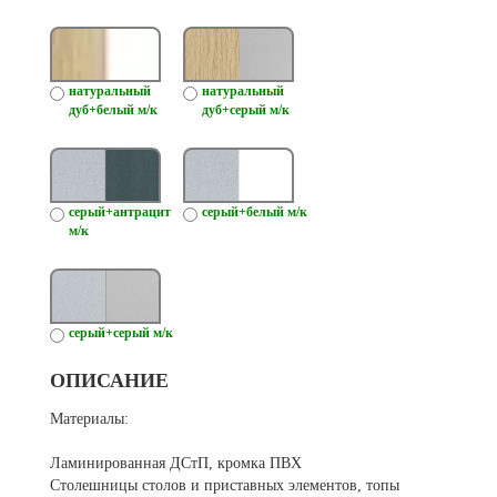
натуральный
натуральный
дуб+белый м/к
дуб+серый м/к
серый+антрацит
серый+белый м/к
м/к
серый+серый м/к
ОПИСАНИЕ
Материалы:
Ламинированная ДСтП, кромка ПВХ
Столешницы столов и приставных элементов, топы