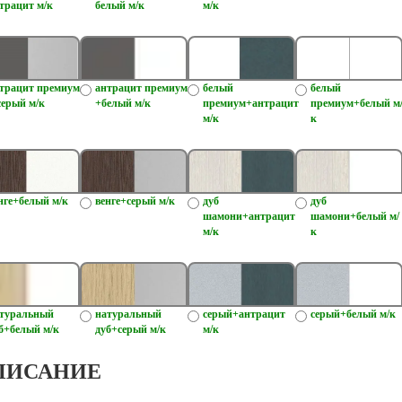
трацит м/к
белый м/к
м/к
трацит премиум
антрацит премиум
белый
белый
серый м/к
+белый м/к
премиум+антрацит
премиум+белый м
м/к
к
нге+белый м/к
венге+серый м/к
дуб
дуб
шамони+антрацит
шамони+белый м/
м/к
к
туральный
натуральный
серый+антрацит
серый+белый м/к
б+белый м/к
дуб+серый м/к
м/к
ПИСАНИЕ