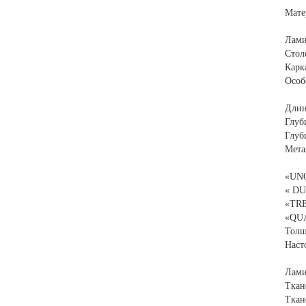
Мате
Лами
Стол
Карк
Особ
Длин
Глуб
Глуб
Мета
«UNO
« DU
«TRE
«QUA
Толщ
Наст
Лами
Ткан
Ткан