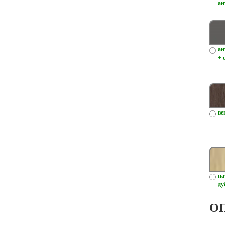
ан
ан
+ 
ве
на
ду
О