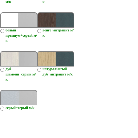
м/к
к
белый
венге+антрацит м/
/
премиум+серый м/
к
к
дуб
натуральнгый
шамони+серый м/
дуб+антрацит м/к
к
серый+серый м/к