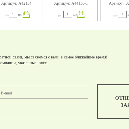
Артикул:
А42134
Артикул:
А44136-1
Артикул:
А
QUATTRO 160X144X75
QUATTRO 14
шт.
шт.
ш
руб
руб
руб
ратной связи, мы свяжемся с вами в самое ближайшее время!
компании, указанные ниже.
ОТП
ЗА