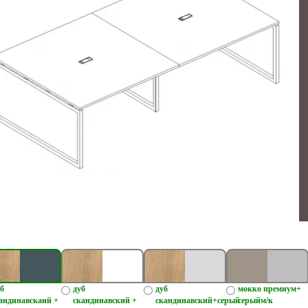
б
дуб
дуб
мокко премиум+
андинавскаий +
скандинавский +
скандинавский+серый
серыйм/к