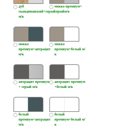
дуб
мокко премиум+
скандинавский+серый
серыйм/к
м/к
мокко
мокко
премиум+антрацит
премиум+белый м/
м/к
к
антрацит премиум
антрацит премиум
+ серый м/к
+белый м/к
белый
белый
премиум+антрацит
премиум+белый м/
м/к
к