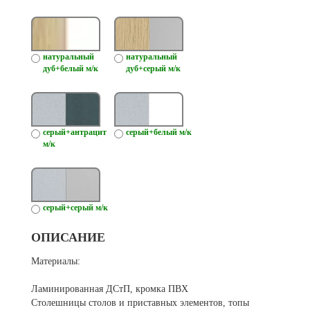
натуральный
натуральный
дуб+белый м/к
дуб+серый м/к
серый+антрацит
серый+белый м/к
м/к
серый+серый м/к
ОПИСАНИЕ
Материалы:
Ламинированная ДСтП, кромка ПВХ
Столешницы столов и приставных элементов, топы