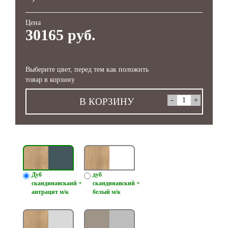
Цена
30165 руб.
Выберите цвет, перед тем как положить
товар в корзину
В КОРЗИНУ
Дуб
дуб
скандинавскаий +
скандинавский +
антрацит м/к
белый м/к