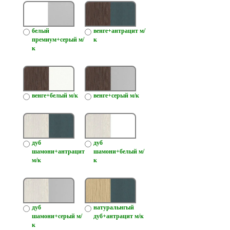
белый
венге+антрацит м/
премиум+серый м/
к
к
венге+белый м/к
венге+серый м/к
дуб
дуб
шамони+антрацит
шамони+белый м/
м/к
к
дуб
натуральнгый
шамони+серый м/
дуб+антрацит м/к
к