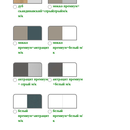
дуб
мокко премиум+
скандинавский+серый
серыйм/к
м/к
мокко
мокко
премиум+антрацит
премиум+белый м/
м/к
к
антрацит премиум
антрацит премиум
+ серый м/к
+белый м/к
белый
белый
премиум+антрацит
премиум+белый м/
м/к
к