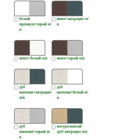
белый
венге+антрацит м/
премиум+серый м/
к
к
венге+белый м/к
венге+серый м/к
дуб
дуб
шамони+антрацит
шамони+белый м/
м/к
к
дуб
натуральнгый
шамони+серый м/
дуб+антрацит м/к
к