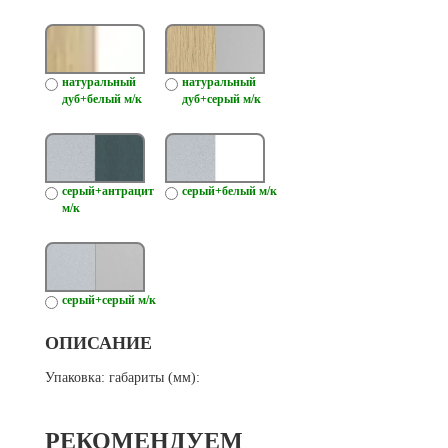
натуральный
натуральный
дуб+белый м/к
дуб+серый м/к
серый+антрацит
серый+белый м/к
м/к
серый+серый м/к
ОПИСАНИЕ
Упаковка: габариты (мм):
РЕКОМЕНДУЕМ