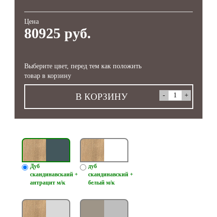
Цена
80925 руб.
Выберите цвет, перед тем как положить
товар в корзину
В КОРЗИНУ
Дуб
дуб
скандинавскаий +
скандинавский +
антрацит м/к
белый м/к