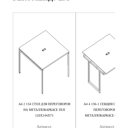
ВОРОВ
А4 2 134 СТОЛ ДЛЯ ПЕРЕГОВОРОВ
А4 4 136-1 СЕКЦИЯ СТОЛА Д
TTRO
НА МЕТАЛЛОКАРКАСЕ DUE
ПЕРЕГОВОРОВ НА
120X144X75
МЕТАЛЛОКАРКАСЕ QUATTR
160X144X75
Артикул:
Артикул: