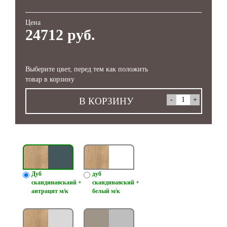
Цена
24712 руб.
Выберите цвет, перед тем как положить
товар в корзину
В КОРЗИНУ
Дуб
дуб
скандинавскаий +
скандинавский +
антрацит м/к
белый м/к