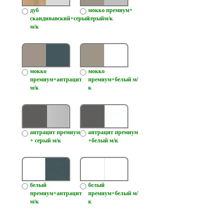
дуб
мокко премиум+
скандинавский+серый
серыйм/к
м/к
мокко
мокко
премиум+антрацит
премиум+белый м/
м/к
к
антрацит премиум
антрацит премиум
+ серый м/к
+белый м/к
белый
белый
премиум+антрацит
премиум+белый м/
м/к
к