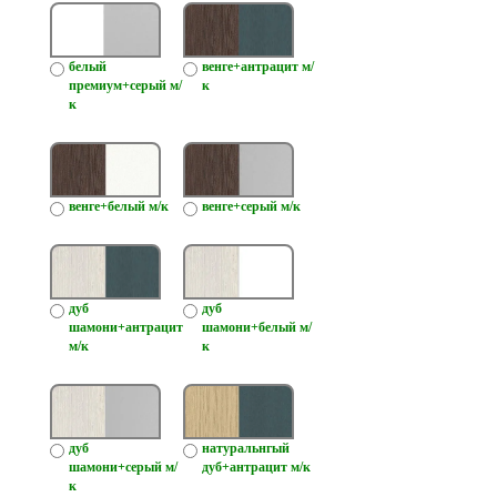
белый
венге+антрацит м/
премиум+серый м/
к
к
венге+белый м/к
венге+серый м/к
дуб
дуб
шамони+антрацит
шамони+белый м/
м/к
к
дуб
натуральнгый
шамони+серый м/
дуб+антрацит м/к
к