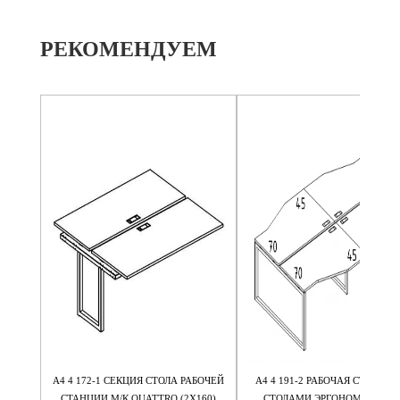
РЕКОМЕНДУЕМ
ИЯ НА
А4 4 172-1 СЕКЦИЯ СТОЛА РАБОЧЕЙ
А4 4 191-2 РАБОЧАЯ СТАНЦИЯ
RO
СТАНЦИИ М/К QUATTRO (2Х160)
СТОЛАМИ ЭРГОНОМИЧНЫМ