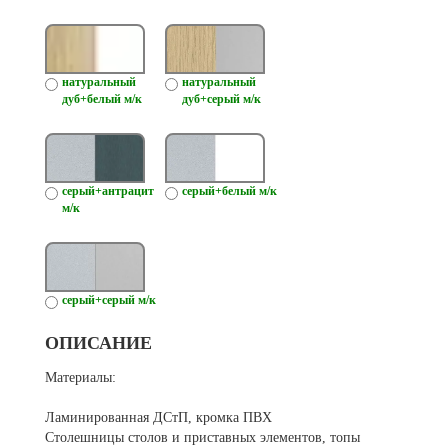
натуральный
натуральный
дуб+белый м/к
дуб+серый м/к
серый+антрацит
серый+белый м/к
м/к
серый+серый м/к
ОПИСАНИЕ
Материалы:
Ламинированная ДСтП, кромка ПВХ
Столешницы столов и приставных элементов, топы