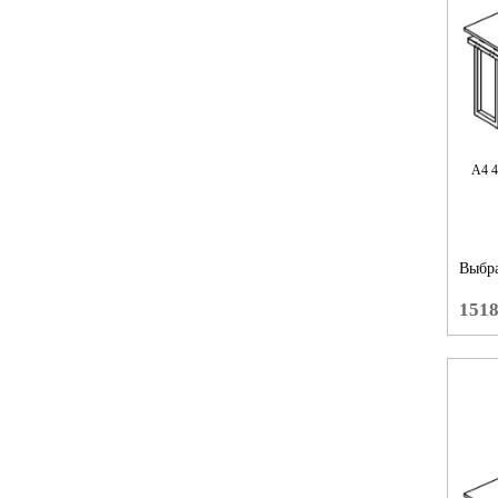
А4 
Выбра
151