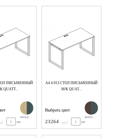
 СТОЛ ПИСЬМЕННЫЙ
А4 4 013 СТОЛ ПИСЬМЕННЫЙ
К QUATT...
М/К QUAT...
вет
Выбрать цвет
натуральнгый дуб+антрацит м/к
венге+антрацит м/к
23264
шт.
шт.
уб
руб