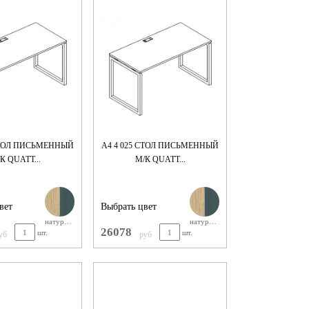
 СТОЛ ПИСЬМЕННЫЙ
А4 4 025 СТОЛ ПИСЬМЕННЫЙ
К QUATT...
М/К QUATT...
вет
Выбрать цвет
натуральнгый дуб+антрацит м/к
натуральнгый дуб+антрацит м/к
26078
шт.
шт.
уб
руб