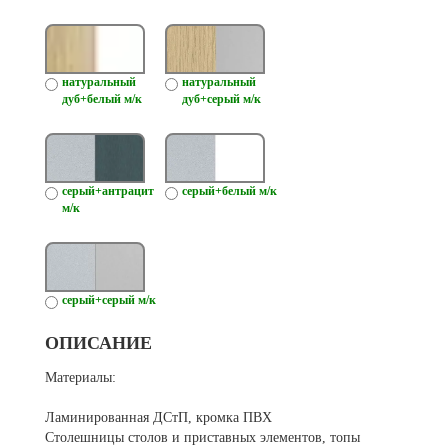
натуральный
натуральный
дуб+белый м/к
дуб+серый м/к
серый+антрацит
серый+белый м/к
м/к
серый+серый м/к
ОПИСАНИЕ
Материалы:
Ламинированная ДСтП, кромка ПВХ
Столешницы столов и приставных элементов, топы