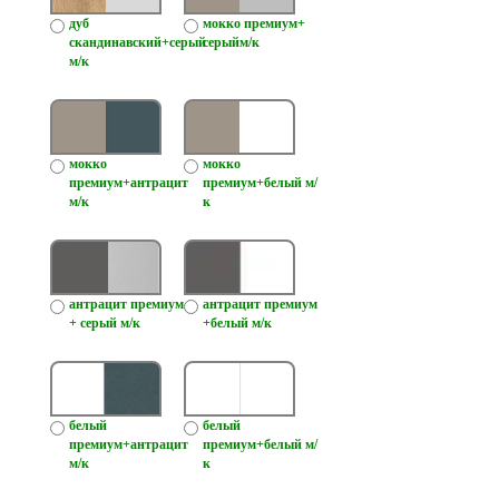
дуб
мокко премиум+
скандинавский+серый
серыйм/к
м/к
мокко
мокко
премиум+антрацит
премиум+белый м/
м/к
к
антрацит премиум
антрацит премиум
+ серый м/к
+белый м/к
белый
белый
премиум+антрацит
премиум+белый м/
м/к
к