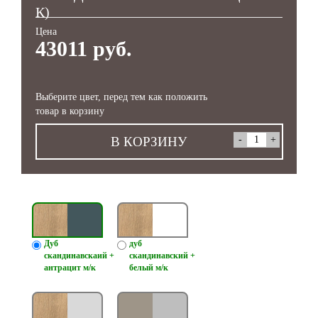
К)
Цена
43011 руб.
Выберите цвет, перед тем как положить
товар в корзину
В КОРЗИНУ
Дуб
дуб
скандинавскаий +
скандинавский +
антрацит м/к
белый м/к