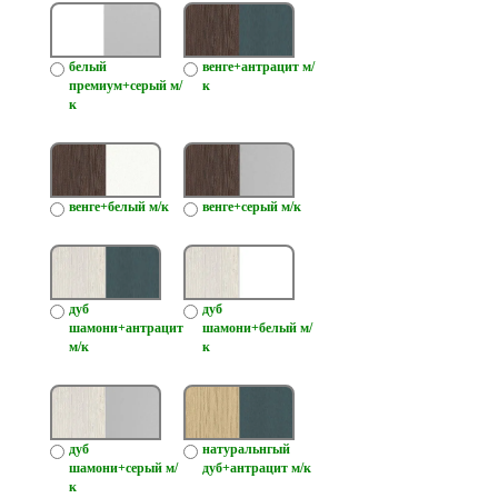
белый
венге+антрацит м/
премиум+серый м/
к
к
венге+белый м/к
венге+серый м/к
дуб
дуб
шамони+антрацит
шамони+белый м/
м/к
к
дуб
натуральнгый
шамони+серый м/
дуб+антрацит м/к
к