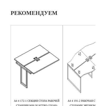
РЕКОМЕНДУЕМ
ИЯ НА
А4 4 172-1 СЕКЦИЯ СТОЛА РАБОЧЕЙ
А4 4 191-2 РАБОЧАЯ СТАНЦИЯ
RO
СТАНЦИИ М/К QUATTRO (2Х160)
СТОЛАМИ ЭРГОНОМИЧНЫМ