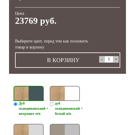
Цена
23769 руб.
Выберите цвет, перед тем как положить
товар в корзину
В КОРЗИНУ
Дуб
дуб
скандинавскаий +
скандинавский +
антрацит м/к
белый м/к