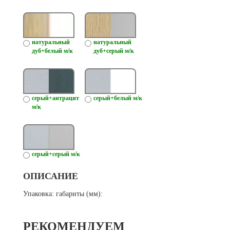
натуральный
натуральный
дуб+белый м/к
дуб+серый м/к
серый+антрацит
серый+белый м/к
м/к
серый+серый м/к
ОПИСАНИЕ
Упаковка: габариты (мм):
РЕКОМЕНДУЕМ