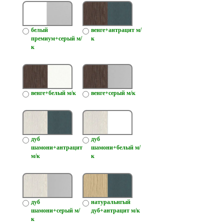
белый
венге+антрацит м/
премиум+серый м/
к
к
венге+белый м/к
венге+серый м/к
дуб
дуб
шамони+антрацит
шамони+белый м/
м/к
к
дуб
натуральнгый
шамони+серый м/
дуб+антрацит м/к
к