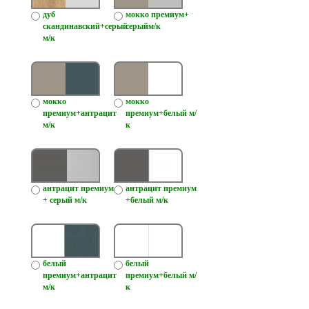
дуб
мокко премиум+
скандинавский+серый
серыйм/к
м/к
мокко
мокко
премиум+антрацит
премиум+белый м/
м/к
к
антрацит премиум
антрацит премиум
+ серый м/к
+белый м/к
белый
белый
премиум+антрацит
премиум+белый м/
м/к
к