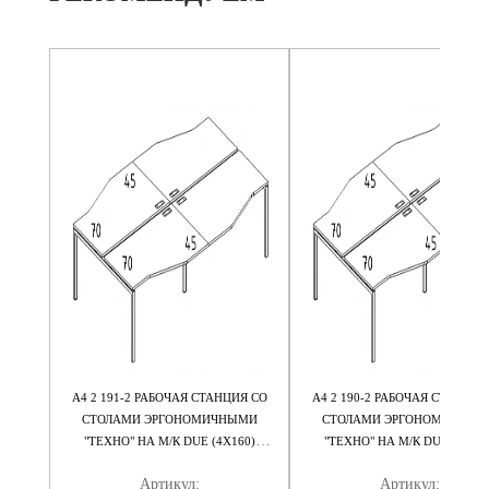
 НА М/
А4 2 191-2 РАБОЧАЯ СТАНЦИЯ СО
А4 2 190-2 РАБОЧАЯ СТАНЦИЯ
75
СТОЛАМИ ЭРГОНОМИЧНЫМИ
СТОЛАМИ ЭРГОНОМИЧНЫМ
"ТЕХНО" НА М/К DUE (4Х160)
"ТЕХНО" НА М/К DUE (4Х140
320X184X75
280X184X75
Артикул:
Артикул: