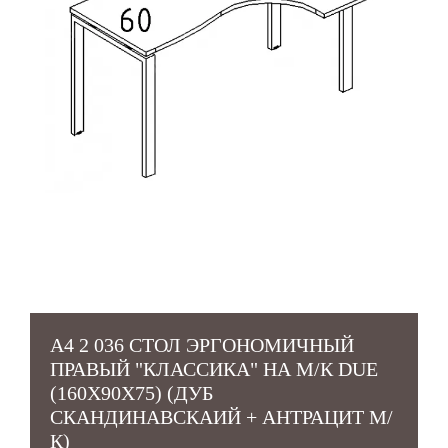
A4 2 036 СТОЛ ЭРГОНОМИЧНЫЙ
ПРАВЫЙ "КЛАССИКА" НА М/К DUE
(160X90X75) (ДУБ
СКАНДИНАВСКАИЙ + АНТРАЦИТ М/
К)